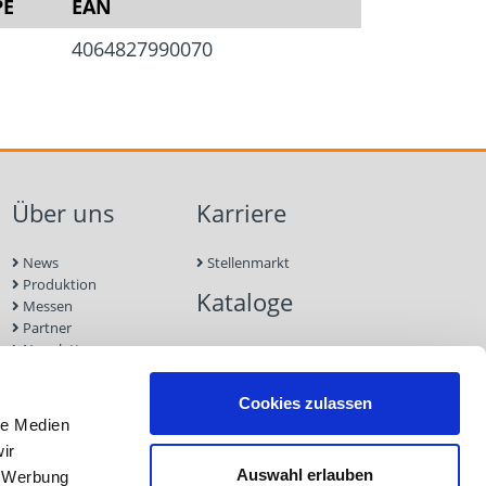
PE
EAN
gungen
4064827990070
ebinde sind ab Produktion bei 20°C
lagerstabil
°C lagern
licht aussetzen
Über uns
Karriere
News
Stellenmarkt
Produktion
Kataloge
heitsdatenblatt)
Messen
Partner
Newsletter
Kontakt
Nachhaltigkeit
Cookies zulassen
le Medien
ir
Auswahl erlauben
, Werbung