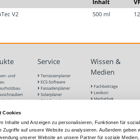
Inhalt
V
Lager-/Transportbedin
oTec V2
500 ml
12
Ungeöffnete Originalg
mindestens 18 Monate 
Zwischen 5 °C und 35 
Nicht direktem Sonnen
ukte
Service
Wissen &
Medien
Kennzeichnung
sen- und
Terrassenplaner
bau
ECS-Software
Nach CLP (siehe Sicher
Fachbeiträge
eurholzbau
Fassadenplaner
Lexikon
auschrauben
Solarplaner
Mediathek
rbinder
BIM-Portal
Befestigungen für
enbau
Zulassungen
Terrassendielen
t Cookies
euge und
Bemessungsformulare
Referenzprojekte
r
Schraubenfinder
 Inhalte und Anzeigen zu personalisieren, Funktionen für sozia
 und Mauerwerk
e Zugriffe auf unsere Website zu analysieren. Außerdem geben w
nd Fassade
rwendung unserer Website an unsere Partner für soziale Medien
efestigung