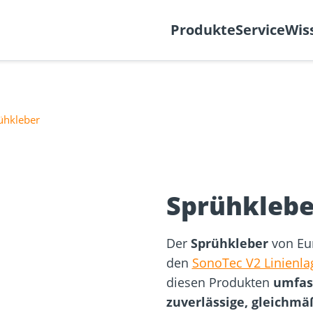
k
Support-Ticket
Über
Produkte
Service
Wis
ühkleber
Befestigung
re
Fassadenplaner
Solarplaner
olzbau
Holzbauschrauben
Mediathek
Holzverbind
Terrassendi
Sprühklebe
NEU
Der
Sprühkleber
von Eur
den
SonoTec V2 Linienla
diesen Produkten
umfas
zuverlässige, gleichmä
sformulare
Schraubenfinder
d