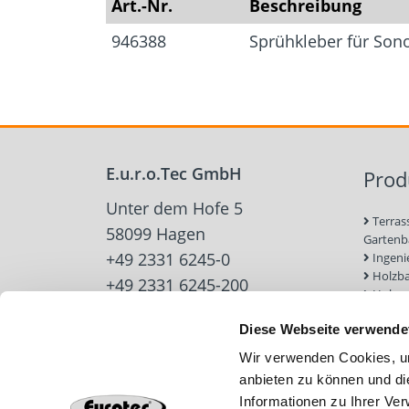
Art.-Nr.
Beschreibung
946388
Sprühkleber für Son
E.u.r.o.Tec GmbH
Prod
Unter dem Hofe 5
Terras
58099 Hagen
Garten
+49 2331 6245-0
Ingeni
Holzb
+49 2331 6245-200
Holzve
info@eurotec.team
Trock
Diese Webseite verwende
Werkz
Zubehö
Wir verwenden Cookies, um
Beton-
anbieten zu können und di
Dach u
Informationen zu Ihrer Ve
Solarb