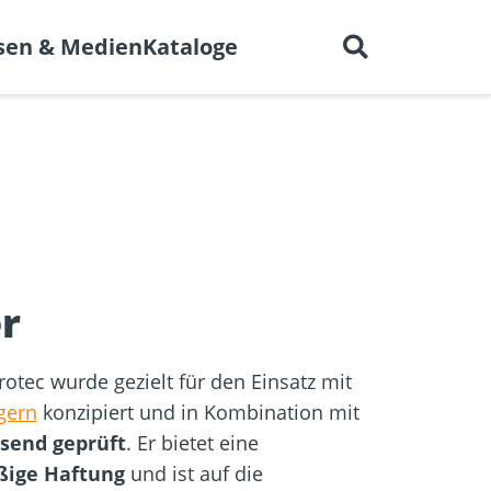
Deutsch
 uns
Karriere
Kontakt
sen & Medien
Kataloge
en für
BIM-Portal
er
Trockenbau
Referenzprojekte
elen
r
otec wurde gezielt für den Einsatz mit
gern
konzipiert und in Kombination mit
send geprüft
. Er bietet eine
ßige Haftung
und ist auf die