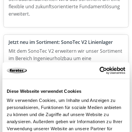
flexible und zukunftsorientierte Fundamentlösung
erweitert.
Jetzt neu im Sortiment: SonoTec V2 Linienlager
Mit dem SonoTec V2 erweitern wir unser Sortiment
im Bereich Ingenieurholzbau um eine
leistungsstarke Lösung zur gezielten Entkopplung
tragender Bauteile.
Diese Webseite verwendet Cookies
Wir verwenden Cookies, um Inhalte und Anzeigen zu
Einschraubwerkzeug mit BG Bau Förderung 2026
sichern
personalisieren, Funktionen für soziale Medien anbieten
zu können und die Zugriffe auf unsere Website zu
Die BG Bau fördert die Anschaffung von
analysieren. Außerdem geben wir Informationen zu Ihrer
Einschraubhilfen für den Holzbau mit 50 % der
Verwendung unserer Website an unsere Partner für
Kosten. Jetzt den Zuschuss sichern!