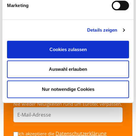
Marketing
Details zeigen
Cookies zulassen
Auswahl erlauben
Abonnieren Sie jetzt unseren
Nur notwendige Cookies
Newsletter.
Nie wieder Neuigkeiten rund um Eurotec verpassen.
Datenschutzerklärung
Ich akzeptiere die