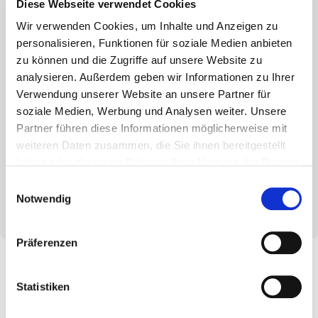
Diese Webseite verwendet Cookies
Wir verwenden Cookies, um Inhalte und Anzeigen zu
Die Terrassotec eignet sich ideal, um Terrassendielen
personalisieren, Funktionen für soziale Medien anbieten
auf Holzunterkonstruktionen zu befestigen. Die
zu können und die Zugriffe auf unsere Website zu
Schraube verfügt über einen Sonderkopf, der die
analysieren. Außerdem geben wir Informationen zu Ihrer
Spanaufstellung beim Einschrauben verringert, sowie
Verwendung unserer Website an unsere Partner für
über ein Unterkopfgewinde, welches für einen sicheren
soziale Medien, Werbung und Analysen weiter. Unsere
Halt der Dielen sorgt. Zusätzlich wird die Spaltgefahr
Partner führen diese Informationen möglicherweise mit
durch den speziellen Schraubenkopf reduziert.
weiteren Daten zusammen, die Sie ihnen bereitgestellt
haben oder die sie im Rahmen Ihrer Nutzung der Dienste
Die Terrassotec von Eurotec bringt viele Vorteile mit
gesammelt haben.
sich und ist in verschiedenen Ausführungen erhältlich.
Einwilligungsauswahl
Notwendig
Präferenzen
Statistiken