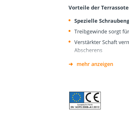
Dach und Fassade
Solarbefest
k
Vorteile der Terrassote
Spezielle Schrauben
Treibgewinde sorgt fü
Verstärkter Schaft ver
Abscherens
Unterkopfgewinde sorgt
mehr anzeigen
Terrassendiele
Trilobulare Grundgeom
Verringerung des Ei
Verringerung der Gefa
Einschrauben
Doppelstufenkopf mit