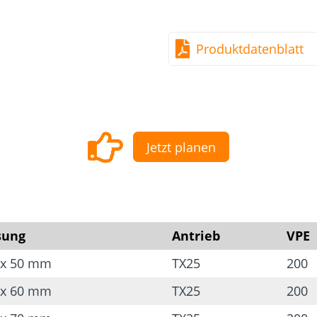
Verringerung der Span
Produktdatenblatt
Verringerung der Spal
Verstärkter Draht
Für viele Tropenhölzer
Verringerung der Gefa
Jetzt planen
sung
Antrieb
VPE
 x 50 mm
TX25
200
 x 60 mm
TX25
200