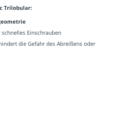
igung
Schraubfundamente
c Trilobular:
geometrie
r schnelles Einschrauben
mindert die Gefahr des Abreißens oder
 für zusätzlichen Halt der
etrie
nschraubdrehmoments
hr des Abreißens der Schraube beim
 Unterkopfverzahnung