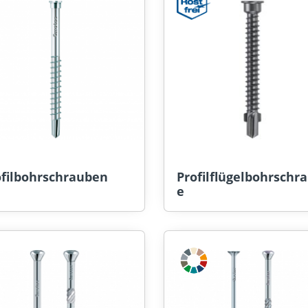
ofilbohrschrauben
Profilflügelbohrschr
e