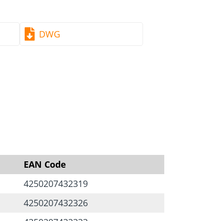
aufstellung
DWG
tgefahr des Holzes
 geeignet
hr des Abscherens der Schraube
EAN Code
4250207432319
4250207432326