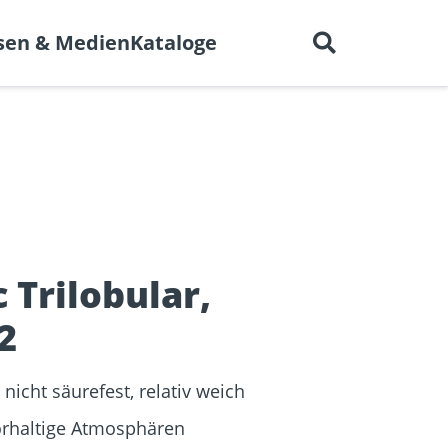
Deutsch
 uns
Karriere
Kontakt
sen & Medien
Kataloge
en für
BIM-Portal
er
Trockenbau
Referenzprojekte
elen
 Trilobular,
2
nicht säurefest, relativ weich
lorhaltige Atmosphären