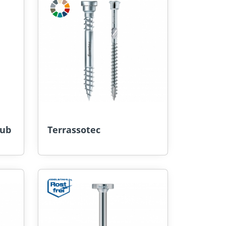
aub
Terrassotec