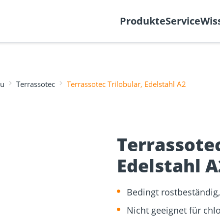
k
Support-Ticket
Über
Produkte
Service
Wis
au
Terrassotec
Terrassotec Trilobular, Edelstahl A2
Befestigung
re
Fassadenplaner
Solarplaner
olzbau
Holzbauschrauben
Mediathek
Holzverbind
Terrassendi
Terrassotec
NEU
Edelstahl A
Bedingt rostbeständig, 
Nicht geeignet für ch
sformulare
Schraubenfinder
d