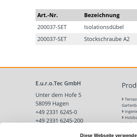
Art.-Nr.
Bezeichnung
200037-SET
Isolationsdübel
200037-SET
Stockschraube A2
E.u.r.o.Tec GmbH
Prod
Unter dem Hofe 5
Terras
58099 Hagen
Garten
+49 2331 6245-0
Ingeni
Holzb
+49 2331 6245-200
Holzve
info@eurotec.team
Trock
Diese Webseite verwende
Werkz