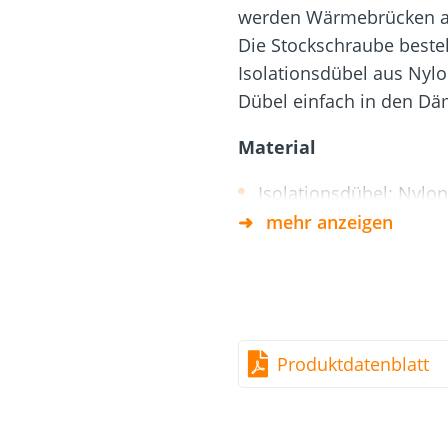
Dach und Fassade
Solarbefest
k
werden Wärmebrücken an
Die Stockschraube besteh
Isolationsdübel aus Nylo
Dübel einfach in den Dä
Material
Isolationsdübel: Nylon
mehr anzeigen
Stockschraube: Edelst
Vorteile
Wärmebrücken an der 
Hochwertige A2 Stocks
Produktdatenblatt
Kein Vorbohren der Fa
*10 Polybeutel á 4 Sets