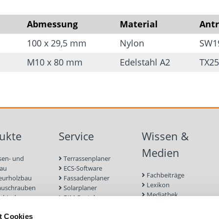
Abmessung
Material
Antr
100 x 29,5 mm
Nylon
SW1
M10 x 80 mm
Edelstahl A2
TX25
ukte
Service
Wissen &
Medien
sen- und
Terrassenplaner
bau
ECS-Software
Fachbeiträge
eurholzbau
Fassadenplaner
Lexikon
auschrauben
Solarplaner
Mediathek
rbinder
BIM-Portal
Befestigungen für
enbau
Zulassungen
Terrassendielen
t Cookies
euge und
Bemessungsformulare