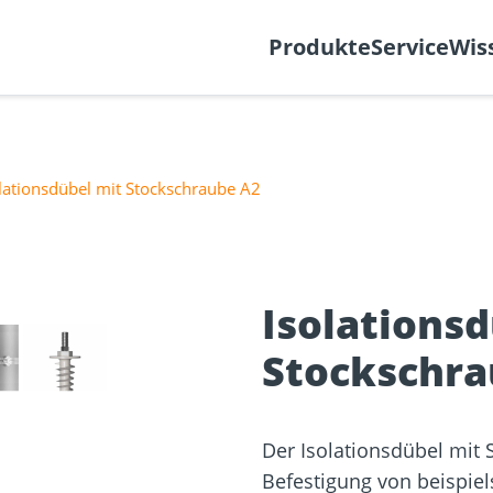
k
Support-Ticket
Über
Produkte
Service
Wis
lationsdübel mit Stockschraube A2
Befestigung
re
Fassadenplaner
Solarplaner
olzbau
Holzbauschrauben
Mediathek
Holzverbind
❯
Terrassendi
Isolationsd
NEU
Stockschra
Der Isolationsdübel mit 
Befestigung von beispie
sformulare
Schraubenfinder
d