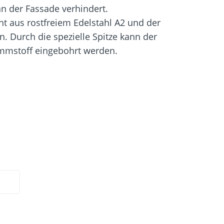
igung
Schraubfundamente
 der Fassade verhindert.
t aus rostfreiem Edelstahl A2 und der
n. Durch die spezielle Spitze kann der
mmstoff eingebohrt werden.
ahl A2
Fassade werden verhindert
chraube verhindert Korrosion
ssade nötig