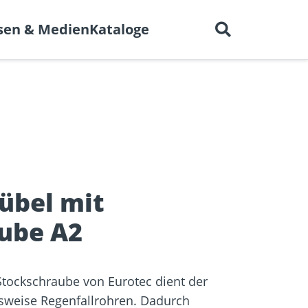
Deutsch
 uns
Karriere
Kontakt
sen & Medien
Kataloge
en für
BIM-Portal
er
Trockenbau
Referenzprojekte
elen
übel mit
ube A2
Stockschraube von Eurotec dient der
lsweise Regenfallrohren. Dadurch