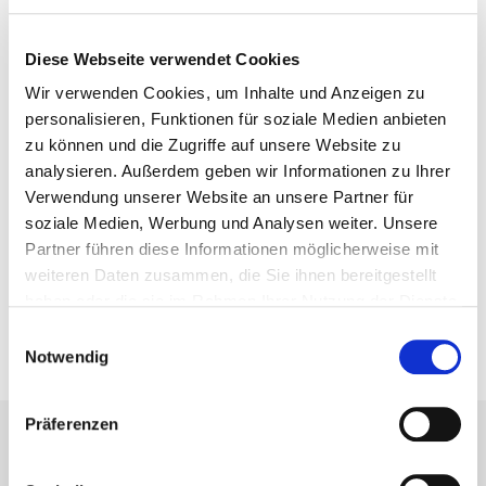
Diese Webseite verwendet Cookies
Wir verwenden Cookies, um Inhalte und Anzeigen zu
Datenschutzerklärung
Ich akzeptiere die
personalisieren, Funktionen für soziale Medien anbieten
Weiter zu Schritt 2 von 2
zu können und die Zugriffe auf unsere Website zu
analysieren. Außerdem geben wir Informationen zu Ihrer
Verwendung unserer Website an unsere Partner für
soziale Medien, Werbung und Analysen weiter. Unsere
Partner führen diese Informationen möglicherweise mit
weiteren Daten zusammen, die Sie ihnen bereitgestellt
haben oder die sie im Rahmen Ihrer Nutzung der Dienste
gesammelt haben.
Einwilligungsauswahl
BIM-Portal
Notwendig
Kataloge
Bemessung
Präferenzen