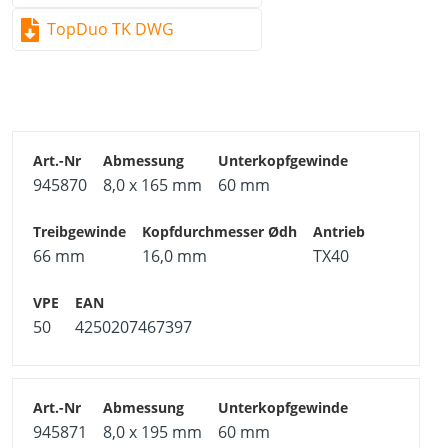
TopDuo TK DWG
945870
8,0 x 165 mm
60 mm
66 mm
16,0 mm
TX40
50
4250207467397
945871
8,0 x 195 mm
60 mm