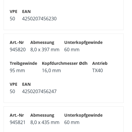
50
4250207456230
945820
8,0 x 397 mm
60 mm
95 mm
16,0 mm
TX40
50
4250207456247
945821
8,0 x 435 mm
60 mm