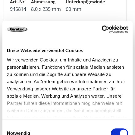
945814
8,0 x 235 mm
60 mm
95 mm
16,0 mm
TX40
Diese Webseite verwendet Cookies
50
4250207456186
Wir verwenden Cookies, um Inhalte und Anzeigen zu
personalisieren, Funktionen für soziale Medien anbieten
zu können und die Zugriffe auf unsere Website zu
analysieren. Außerdem geben wir Informationen zu Ihrer
945815
8,0 x 255 mm
60 mm
Verwendung unserer Website an unsere Partner für
soziale Medien, Werbung und Analysen weiter. Unsere
Partner führen diese Informationen möglicherweise mit
95 mm
16,0 mm
TX40
weiteren Daten zusammen, die Sie ihnen bereitgestellt
haben oder die sie im Rahmen Ihrer Nutzung der Dienste
gesammelt haben.
50
4250207456193
Einwilligungsauswahl
Notwendig