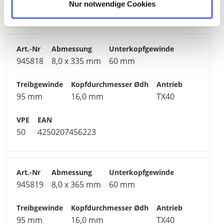
Nur notwendige Cookies
50
4250207456216
945818
8,0 x 335 mm
60 mm
95 mm
16,0 mm
TX40
50
4250207456223
945819
8,0 x 365 mm
60 mm
95 mm
16,0 mm
TX40