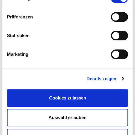
Präferenzen
945816
8,0 x 275 mm
60 mm
Statistiken
95 mm
16,0 mm
TX40
Marketing
50
4250207456209
Details zeigen
945817
8,0 x 302 mm
60 mm
Cookies zulassen
Auswahl erlauben
95 mm
16,0 mm
TX40