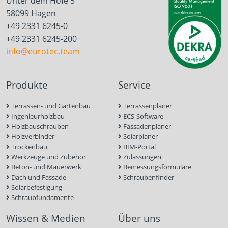
Unter dem Hofe 5
58099 Hagen
+49 2331 6245-0
+49 2331 6245-200
info@eurotec.team
Produkte
Service
Terrassen- und Gartenbau
Terrassenplaner
Ingenieurholzbau
ECS-Software
Holzbauschrauben
Fassadenplaner
Holzverbinder
Solarplaner
Trockenbau
BIM-Portal
Werkzeuge und Zubehör
Zulassungen
Beton- und Mauerwerk
Bemessungsformulare
Dach und Fassade
Schraubenfinder
Solarbefestigung
Schraubfundamente
Wissen & Medien
Über uns