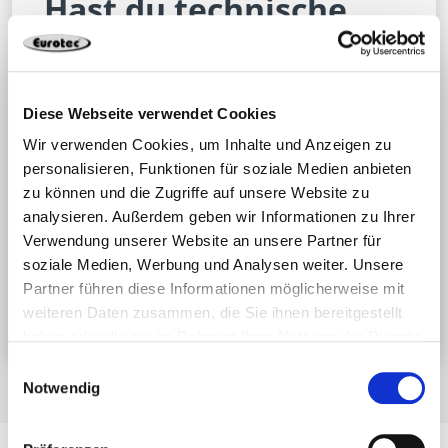
Hast du technische
Fragen?
Wir beraten dich gerne bei deinem
Diese Webseite verwendet Cookies
Bauprojekt! Erstelle jetzt ein Ticket,
Wir verwenden Cookies, um Inhalte und Anzeigen zu
damit wir Dir schnell und effektiv
personalisieren, Funktionen für soziale Medien anbieten
helfen können oder nutze die
zu können und die Zugriffe auf unsere Website zu
kostenlose Berechnungssoftware zur
analysieren. Außerdem geben wir Informationen zu Ihrer
Planung.
Verwendung unserer Website an unsere Partner für
soziale Medien, Werbung und Analysen weiter. Unsere
Partner führen diese Informationen möglicherweise mit
Jetzt Support-Ticket einreichen
weiteren Daten zusammen, die Sie ihnen bereitgestellt
haben oder die sie im Rahmen Ihrer Nutzung der Dienste
gesammelt haben.
Einwilligungsauswahl
Notwendig