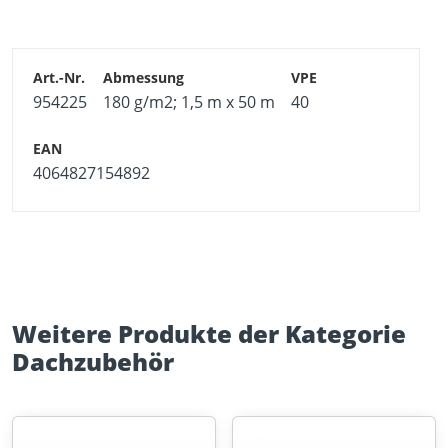
Reißfestigkeit
Wasserdichtheit > 3000 mm H2O
Hohe Dampfdurchlässigkeit
954225
180 g/m2; 1,5 m x 50 m
40
4 Wochen Freibewitterungszeit als Behelfsdeckung
Geeignet für Unterspannung und Unterdeckung
4064827154892
Mit zwei Selbstklebebändern
Hinweis
Die endgültige Dacheindeckung muss mit Lattung und
Konterlattung montiert werden.
Weitere Produkte der Kategorie
Dachzubehör