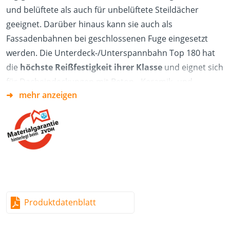
und belüftete als auch für unbelüftete Steildächer
geeignet. Darüber hinaus kann sie auch als
Fassadenbahnen bei geschlossenen Fuge eingesetzt
werden. Die Unterdeck-/Unterspannbahn Top 180 hat
die
höchste Reißfestigkeit ihrer Klasse
und eignet sich
für Dacheindeckungen mit Beton-, Keramik- und
mehr anzeigen
Metalldachpfannen sowie für Dacheindeckungen mit
Metallblechen und Naturschiefer. Das Produkt
kann
direkt auf der Wärmedämmung angebracht werden
,
sodass ein Belüftungsschlitz zwischen Bahn und
Wärmedämmung (Mineralwolle, Glasfaser) bei der
Installation nicht eingehalten werden muss.
Vorteile
Produktdatenblatt
Hinterlegt beim ZVDH im Produktdatenblatt unter
USB / UDB