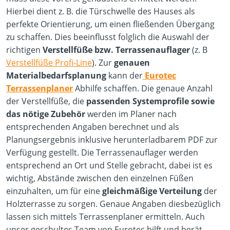
Hierbei dient z. B. die Türschwelle des Hauses als
perfekte Orientierung, um einen fließenden Übergang
zu schaffen. Dies beeinflusst folglich die Auswahl der
richtigen
Verstellfüße bzw. Terrassenauflager
(z. B
Verstellfüße Profi-Line
). Zur
genauen
Materialbedarfsplanung
kann der
Eurotec
Terrassenplaner
Abhilfe schaffen. Die genaue Anzahl
der Verstellfüße, die
passenden Systemprofile sowie
das nötige Zubehör
werden im Planer nach
entsprechenden Angaben berechnet und als
Planungsergebnis inklusive herunterladbarem PDF zur
Verfügung gestellt. Die Terrassenauflager werden
entsprechend an Ort und Stelle gebracht, dabei ist es
wichtig, Abstände zwischen den einzelnen Füßen
einzuhalten, um für eine
gleichmäßige Verteilung
der
Holzterrasse zu sorgen. Genaue Angaben diesbezüglich
lassen sich mittels Terrassenplaner ermitteln. Auch
unser geschultes Team von Eurotec hilft und berät