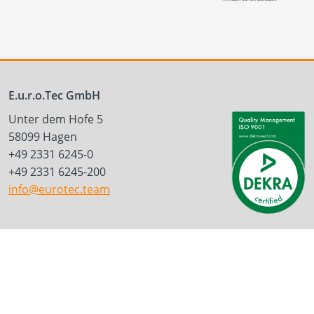
E.u.r.o.Tec GmbH
Unter dem Hofe 5
58099 Hagen
+49 2331 6245-0
+49 2331 6245-200
info@eurotec.team
Produkte
Service
Terrassen- und Gartenbau
Terrassenplaner
Ingenieurholzbau
ECS-Software
Holzbauschrauben
Fassadenplaner
Holzverbinder
Solarplaner