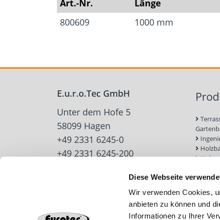
Art.-Nr.
Länge
800609
1000 mm
E.u.r.o.Tec GmbH
Prod
Unter dem Hofe 5
Terras
58099 Hagen
Garten
+49 2331 6245-0
Ingeni
Holzb
+49 2331 6245-200
Holzve
info@eurotec.team
Trock
Diese Webseite verwende
Werkz
Zubehö
Wir verwenden Cookies, um
Beton-
anbieten zu können und di
Dach u
Informationen zu Ihrer Ve
Solarb