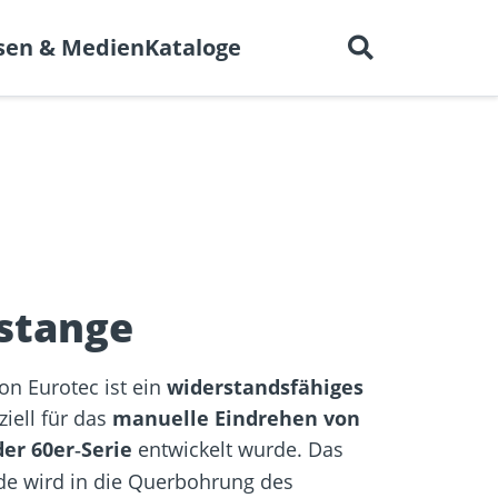
Deutsch
 uns
Karriere
Kontakt
sen & Medien
Kataloge
en für
BIM-Portal
er
Trockenbau
Referenzprojekte
elen
stange
on Eurotec ist ein
widerstandsfähiges
ziell für das
manuelle Eindrehen von
er 60er
Serie
entwickelt wurde. Das
‑
e wird in die Querbohrung des