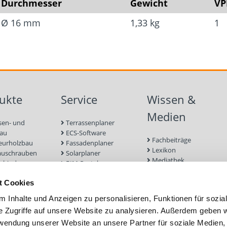
Verzinkter, geriffelter 
Durchmesser
Gewicht
VP
Ø 16 mm
1,33 kg
1
ukte
Service
Wissen &
Medien
sen- und
Terrassenplaner
bau
ECS-Software
Fachbeiträge
eurholzbau
Fassadenplaner
Lexikon
auschrauben
Solarplaner
Mediathek
rbinder
BIM-Portal
Befestigungen für
enbau
Zulassungen
Terrassendielen
t Cookies
euge und
Bemessungsformulare
Referenzprojekte
r
Schraubenfinder
 Inhalte und Anzeigen zu personalisieren, Funktionen für sozia
 und Mauerwerk
e Zugriffe auf unsere Website zu analysieren. Außerdem geben w
nd Fassade
rwendung unserer Website an unsere Partner für soziale Medien
efestigung