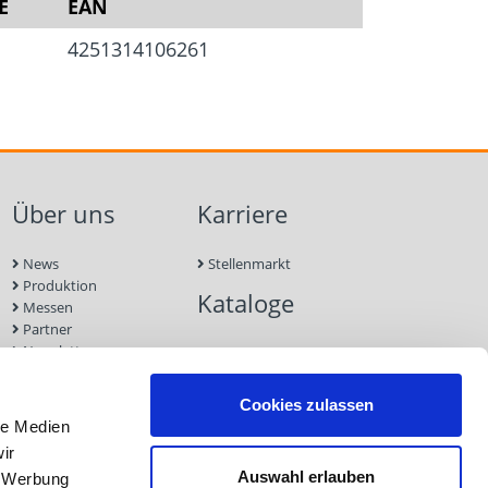
Stahl
E
EAN
4251314106261
Über uns
Karriere
News
Stellenmarkt
Produktion
Kataloge
Messen
Partner
Newsletter
Kontakt
Nachhaltigkeit
Cookies zulassen
le Medien
ir
Auswahl erlauben
, Werbung