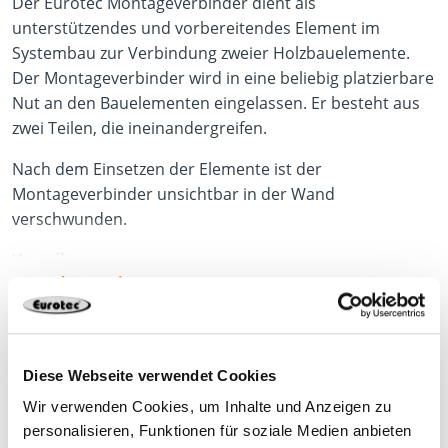
Der Eurotec Montageverbinder dient als
unterstützendes und vorbereitendes Element im
Systembau zur Verbindung zweier Holzbauelemente.
Der Montageverbinder wird in eine beliebig platzierbare
Nut an den Bauelementen eingelassen. Er besteht aus
zwei Teilen, die ineinandergreifen.
Nach dem Einsetzen der Elemente ist der
Montageverbinder unsichtbar in der Wand
verschwunden.
Vorteile
mehr anzeigen
Wetterunabhängig
Einfache Montage
Präzise und schnelle Platzierung des Elements
Diese Webseite verwendet Cookies
Anwendungshinweise
Produktdatenblatt
Wir verwenden Cookies, um Inhalte und Anzeigen zu
personalisieren, Funktionen für soziale Medien anbieten