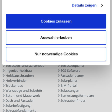
E.u.r.o.Tec GmbH
Details zeigen
Unter dem Hofe 5
58099 Hagen
Cookies zulassen
+49 2331 6245-0
+49 2331 6245-200
Auswahl erlauben
info@eurotec.team
Produkte
Service
Nur notwendige Cookies
Terrassen- und Gartenbau
Terrassenplaner
Ingenieurholzbau
ECS-Software
Holzbauschrauben
Fassadenplaner
Holzverbinder
Solarplaner
Trockenbau
BIM-Portal
Werkzeuge und Zubehör
Zulassungen
Beton- und Mauerwerk
Bemessungsformulare
Dach und Fassade
Schraubenfinder
Solarbefestigung
Schraubfundamente