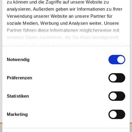
Für die Montage des Montageverbinders empfehlen wir
DWG
zu können und die Zugriffe auf unsere Website zu
unsere
Paneltwistec AG SK
6 x 80 mm in blau. Der
analysieren. Außerdem geben wir Informationen zu Ihrer
Montageverbinder muss voll ausgeschraubt werden. Er
Verwendung unserer Website an unsere Partner für
hat eine ausschließlich führende Funktion und dient
soziale Medien, Werbung und Analysen weiter. Unsere
nicht zur Aufnahme von Kräften.
Partner führen diese Informationen möglicherweise mit
weiteren Daten zusammen, die Sie ihnen bereitgestellt
haben oder die sie im Rahmen Ihrer Nutzung der Dienste
800272
Montageverbinder inkl. 3 Schrauben
gesammelt haben.
Einwilligungsauswahl
Notwendig
32,7 x 175 x 29,7 mm
50 Stück
Präferenzen
50 Verbinder, 150 Schrauben
4251314726162
Statistiken
Marketing