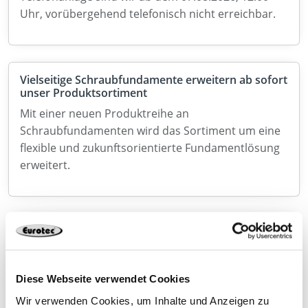
Uhr, vorübergehend telefonisch nicht erreichbar.
Vielseitige Schraubfundamente erweitern ab sofort
unser Produktsortiment
Mit einer neuen Produktreihe an
Schraubfundamenten wird das Sortiment um eine
flexible und zukunftsorientierte Fundamentlösung
erweitert.
Jetzt neu im Sortiment: SonoTec V2 Linienlager
Mit dem SonoTec V2 erweitern wir unser Sortiment
im Bereich Ingenieurholzbau um eine
Diese Webseite verwendet Cookies
leistungsstarke Lösung zur gezielten Entkopplung
Wir verwenden Cookies, um Inhalte und Anzeigen zu
tragender Bauteile.