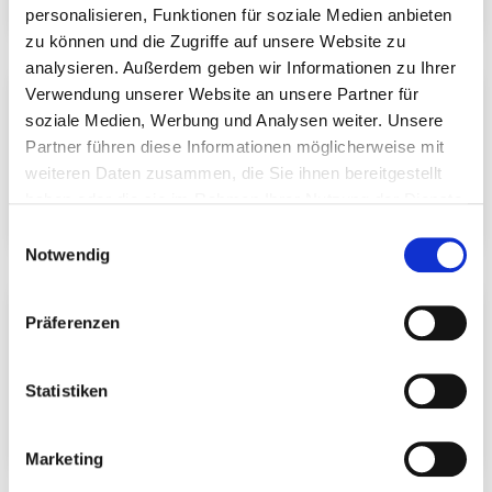
personalisieren, Funktionen für soziale Medien anbieten
zu können und die Zugriffe auf unsere Website zu
analysieren. Außerdem geben wir Informationen zu Ihrer
Verwendung unserer Website an unsere Partner für
Einschraubwerkzeug mit BG Bau Förderung 2026
sichern
soziale Medien, Werbung und Analysen weiter. Unsere
Partner führen diese Informationen möglicherweise mit
Die BG Bau fördert die Anschaffung von
weiteren Daten zusammen, die Sie ihnen bereitgestellt
Einschraubhilfen für den Holzbau mit 50 % der
haben oder die sie im Rahmen Ihrer Nutzung der Dienste
Kosten. Jetzt den Zuschuss sichern!
gesammelt haben.
Einwilligungsauswahl
Notwendig
Connecto – leistungsstarker Holzverbinder mit ETA
Präferenzen
Mit dem Connecto erweitern wir unser Sortiment
um ein leistungsfähiges Verbindungsmittel für
Statistiken
anspruchsvolle Anwendungen im konstruktiven
Holzbau.
Marketing