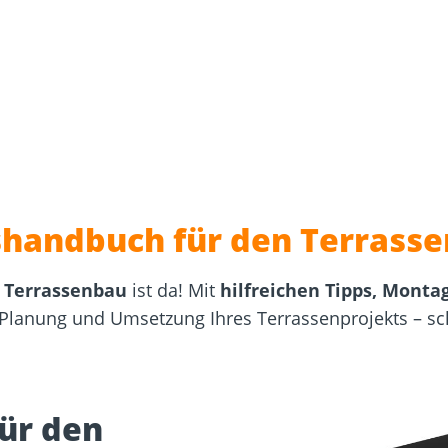
sformulare
Schraubenfinder
d
Dach und Fassade
Solarbefest
k
ishandbuch für den Terrass
 Terrassenbau
ist da! Mit
hilfreichen Tipps, Mont
 Planung und Umsetzung Ihres Terrassenprojekts – sch
ür den