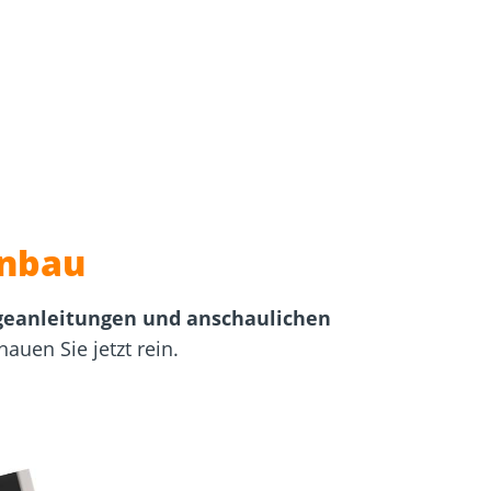
igung
Schraubfundamente
enbau
ageanleitungen und anschaulichen
auen Sie jetzt rein.