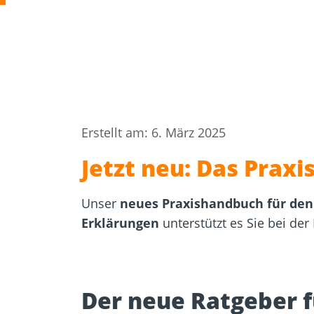
Zulassungen
Bemessung
Werkzeuge und
Beton- un
Zubehör
Mauerwer
Erstellt am: 6. März 2025
Jetzt neu: Das Prax
Unser
neues Praxishandbuch für den
Erklärungen
unterstützt es Sie bei der
Der neue Ratgeber f