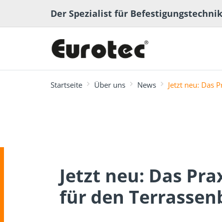
Der Spezialist für Befestigungstechni
Startseite
Über uns
News
Jetzt neu: Das 
meistgesucht
Terrassen- und
Terrassenplaner
ECS-Softwa
Fachbeiträge
Ingenieurh
Lexikon
Gartenbau
Jetzt neu: Das Pr
für den Terrasse