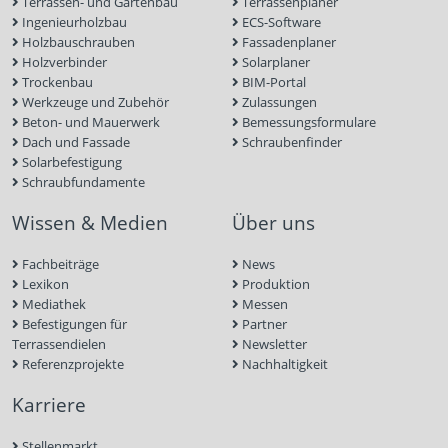
Terrassen- und Gartenbau
Terrassenplaner
Ingenieurholzbau
ECS-Software
Holzbauschrauben
Fassadenplaner
Holzverbinder
Solarplaner
Trockenbau
BIM-Portal
Werkzeuge und Zubehör
Zulassungen
Beton- und Mauerwerk
Bemessungsformulare
Dach und Fassade
Schraubenfinder
Solarbefestigung
Schraubfundamente
Wissen & Medien
Über uns
Fachbeiträge
News
Lexikon
Produktion
Mediathek
Messen
Befestigungen für
Partner
Terrassendielen
Newsletter
Referenzprojekte
Nachhaltigkeit
Karriere
Stellenmarkt