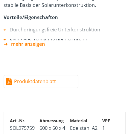
stabile Basis der Solarunterkonstruktion.
Vorteile/Eigenschaften
Durchdringungsfreie Unterkonstruktion
Keine Beschädigung der Dachhaut
mehr anzeigen
Stabile und einfache Befestigung
Material
Edelstahl A2 (1.4301)
Produktdatenblatt
Bedingt geeignet für salzhaltige Atmosphären
Bedingt säurebeständig
Nicht geeignet für chlorhaltige Atmosphären
Anwendbar in Nutzungsklasse 1, 2 und 3
SOL975759
600 x 60 x 4
Edelstahl A2
1