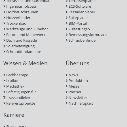
Terrassen- und Gartenbau
Terrassenplaner
Ingenieurholzbau
ECS-Software
Holzbauschrauben
Fassadenplaner
Holzverbinder
Solarplaner
Trockenbau
BIM-Portal
Werkzeuge und Zubehör
Zulassungen
Beton- und Mauerwerk
Bemessungsformulare
Dach und Fassade
Schraubenfinder
Solarbefestigung
Schraubfundamente
Wissen & Medien
Über uns
Fachbeiträge
News
Lexikon
Produktion
Mediathek
Messen
Befestigungen für
Partner
Terrassendielen
Newsletter
Referenzprojekte
Nachhaltigkeit
Karriere
Stellenmarkt