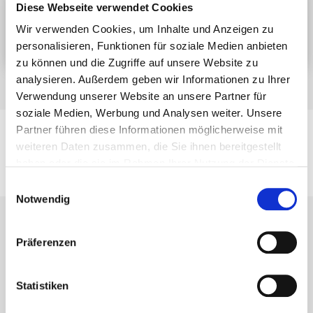
Diese Webseite verwendet Cookies
Jetzt Support-Ticket einreichen
Wir verwenden Cookies, um Inhalte und Anzeigen zu
personalisieren, Funktionen für soziale Medien anbieten
zu können und die Zugriffe auf unsere Website zu
analysieren. Außerdem geben wir Informationen zu Ihrer
Verwendung unserer Website an unsere Partner für
soziale Medien, Werbung und Analysen weiter. Unsere
Partner führen diese Informationen möglicherweise mit
weiteren Daten zusammen, die Sie ihnen bereitgestellt
Produkte
haben oder die sie im Rahmen Ihrer Nutzung der Dienste
Terrassen- und Gartenbau
gesammelt haben.
Ingenieurholzbau
Einwilligungsauswahl
Notwendig
Präferenzen
Statistiken