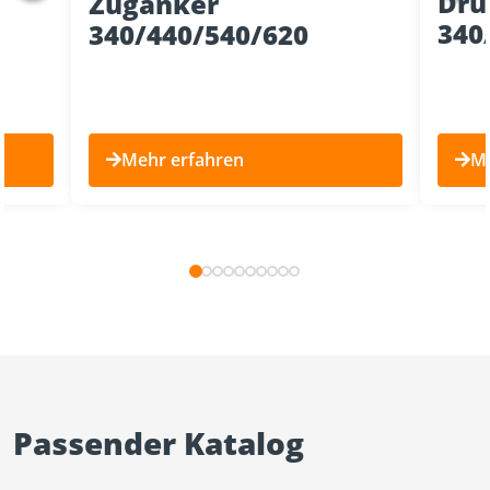
Dru
Zuganker
340
340/440/540/620
Mehr erfahren
Me
Passender Katalog