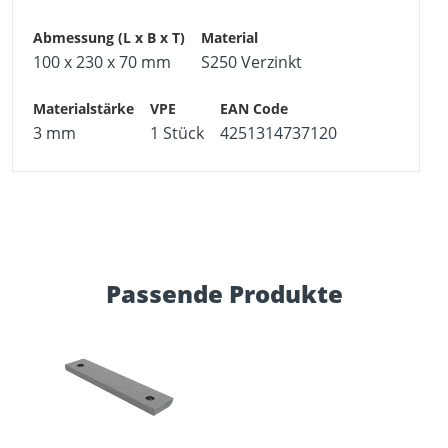
100 x 230 x 70 mm
S250 Verzinkt
3 mm
1 Stück
4251314737120
Passende Produkte