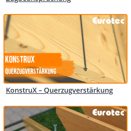
KonstruX – Querzugverstärkung