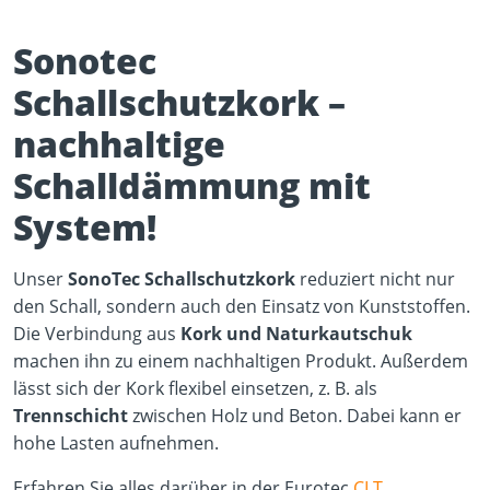
Sonotec
Schallschutzkork –
nachhaltige
Schalldämmung mit
Play Video
YouTube content loads after clicking.
System!
Unser
SonoTec Schallschutzkork
reduziert nicht nur
den Schall, sondern auch den Einsatz von Kunststoffen.
Die Verbindung aus
Kork und Naturkautschuk
machen ihn zu einem nachhaltigen Produkt. Außerdem
lässt sich der Kork flexibel einsetzen, z. B. als
Trennschicht
zwischen Holz und Beton. Dabei kann er
hohe Lasten aufnehmen.
Erfahren Sie alles darüber in der Eurotec
CLT