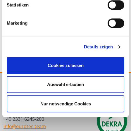
Statistiken
954218
5.000 x 150 mm
Schwarz
Polymer
Marketing
24 Stück
4251314734570
Details zeigen
Cookies zulassen
Auswahl erlauben
E.u.r.o.Tec GmbH
Unter dem Hofe 5
Nur notwendige Cookies
58099 Hagen
+49 2331 6245-0
+49 2331 6245-200
info@eurotec.team