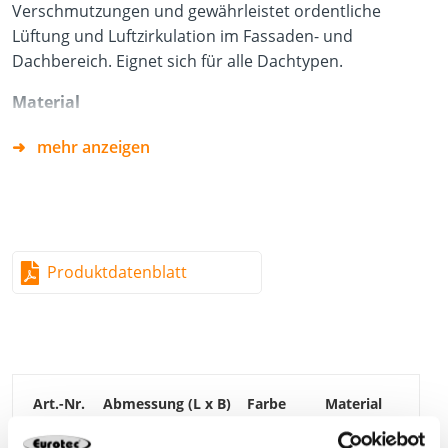
Verschmutzungen und gewährleistet ordentliche
Lüftung und Luftzirkulation im Fassaden- und
Dachbereich. Eignet sich für alle Dachtypen.
Material
Polymer
mehr anzeigen
Vorteile
Gewährleistet eine ordentliche Lösung
Beständig gegen UV-Strahlungen
Produktdatenblatt
Sichert die Traufe vor Vögeln
954216
5.000 x 80 mm
Schwarz
Polymer