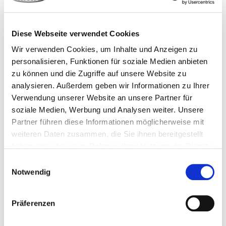
24 Stück
4251314734556
Diese Webseite verwendet Cookies
Wir verwenden Cookies, um Inhalte und Anzeigen zu
personalisieren, Funktionen für soziale Medien anbieten
zu können und die Zugriffe auf unsere Website zu
954217
5.000 x 100 mm
Schwarz
Polymer
analysieren. Außerdem geben wir Informationen zu Ihrer
Verwendung unserer Website an unsere Partner für
soziale Medien, Werbung und Analysen weiter. Unsere
24 Stück
4251314734563
Partner führen diese Informationen möglicherweise mit
weiteren Daten zusammen, die Sie ihnen bereitgestellt
haben oder die sie im Rahmen Ihrer Nutzung der Dienste
gesammelt haben.
Einwilligungsauswahl
954214
5.000 x 100 mm
Weiß
Polymer
Notwendig
24 Stück
4251314734532
Präferenzen