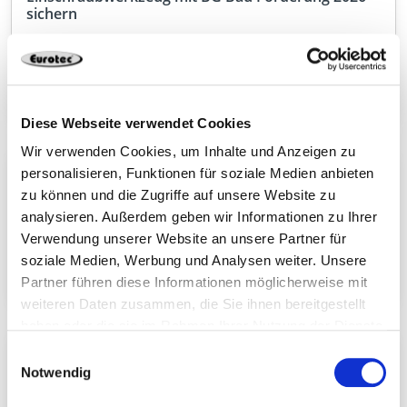
sichern
Die BG Bau fördert die Anschaffung von
Einschraubhilfen für den Holzbau mit 50 % der
Kosten. Jetzt den Zuschuss sichern!
Diese Webseite verwendet Cookies
Wir verwenden Cookies, um Inhalte und Anzeigen zu
Connecto – leistungsstarker Holzverbinder mit ETA
personalisieren, Funktionen für soziale Medien anbieten
zu können und die Zugriffe auf unsere Website zu
Mit dem Connecto erweitern wir unser Sortiment
analysieren. Außerdem geben wir Informationen zu Ihrer
um ein leistungsfähiges Verbindungsmittel für
Verwendung unserer Website an unsere Partner für
anspruchsvolle Anwendungen im konstruktiven
soziale Medien, Werbung und Analysen weiter. Unsere
Holzbau.
Partner führen diese Informationen möglicherweise mit
weiteren Daten zusammen, die Sie ihnen bereitgestellt
haben oder die sie im Rahmen Ihrer Nutzung der Dienste
gesammelt haben.
Einwilligungsauswahl
Entdecken Sie unsere Verbinder für den
Massivholzbau
Notwendig
Wir erleben im Holzbau dank Brettsperrholz (CLT)