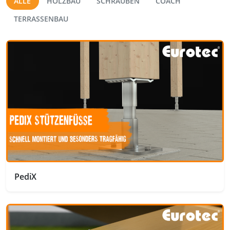
ALLE
HOLZBAU
SCHRAUBEN
COACH
TERRASSENBAU
PediX