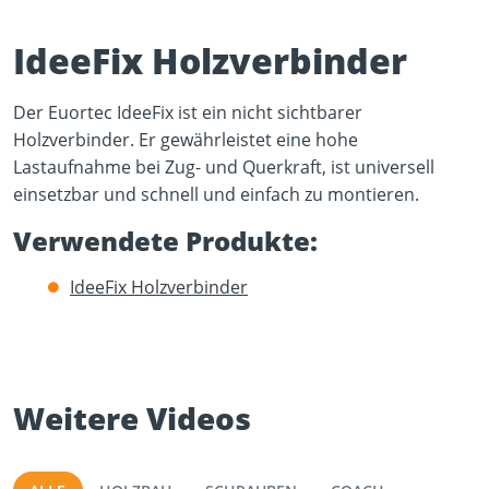
IdeeFix Holzverbinder
Der Euortec IdeeFix ist ein nicht sichtbarer
Holzverbinder. Er gewährleistet eine hohe
Lastaufnahme bei Zug- und Querkraft, ist universell
Play Video
einsetzbar und schnell und einfach zu montieren.
YouTube content loads after clicking.
Verwendete Produkte:
IdeeFix Holzverbinder
Weitere Videos