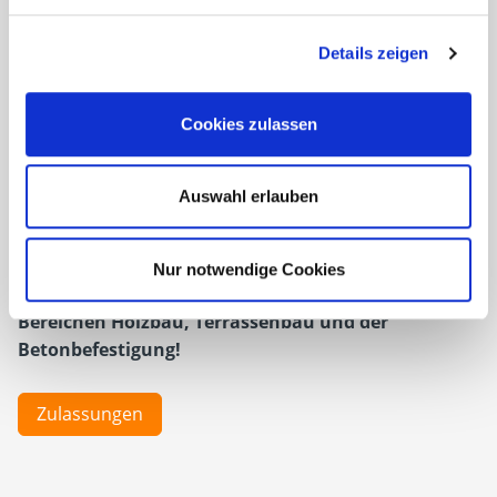
ausweisen können. Es ist selbstverständlich, dass
unsere
Qualitätssicherung
täglich die produzierten
Details zeigen
Chargen auf Standards wie Zeichnungskonformität,
Funktionalität, Optik und der Einhaltung
Cookies zulassen
von
kundenspezifischen Vorgaben
überprüft. Nur so
können wir sicher sein, dass wir unseren Kunden
die
konstant hohe Qualität
liefern, die sie von uns
Auswahl erlauben
gewohnt sind.
Informieren Sie sich über die Zulassungen
Nur notwendige Cookies
unserer ETA-zertifizierten Produkte aus den
Bereichen Holzbau, Terrassenbau und der
Betonbefestigung!
Zulassungen