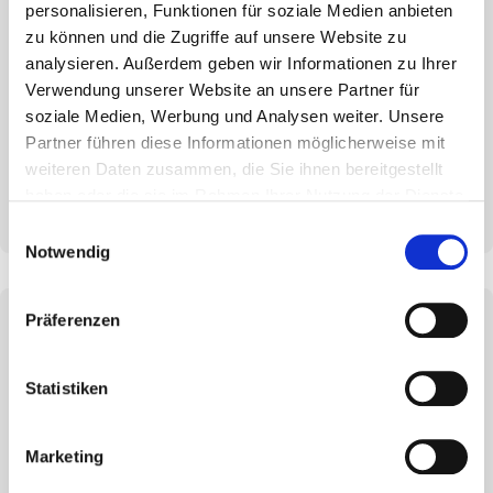
Jede
Vorbemessung erfolgt
gemäß den
personalisieren, Funktionen für soziale Medien anbieten
geltenden technischen Regeln
und die
zu können und die Zugriffe auf unsere Website zu
Berechnungsschritte
sind im
Ausdruck
analysieren. Außerdem geben wir Informationen zu Ihrer
nachvollziehbar
enthalten.
Verwendung unserer Website an unsere Partner für
soziale Medien, Werbung und Analysen weiter. Unsere
Partner führen diese Informationen möglicherweise mit
Software download
weiteren Daten zusammen, die Sie ihnen bereitgestellt
haben oder die sie im Rahmen Ihrer Nutzung der Dienste
gesammelt haben.
Einwilligungsauswahl
Notwendig
Qualität ist die Grundlage all
Präferenzen
unserer Aktivitäten!
Statistiken
Wir sind stolz darauf, dass wir nahezu all unsere
Produkte im
Marketing
Holz-, Fassaden- und Betonsegment mit einer
ETA-
Zertifizierung