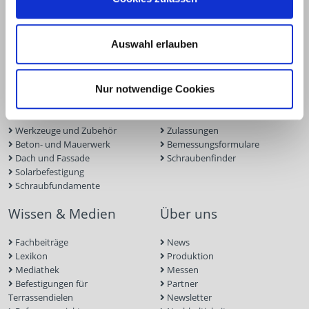
Produkte
Service
Auswahl erlauben
Terrassen- und Gartenbau
Terrassenplaner
Ingenieurholzbau
ECS-Software
Holzbauschrauben
Fassadenplaner
Nur notwendige Cookies
Holzverbinder
Solarplaner
Trockenbau
BIM-Portal
Werkzeuge und Zubehör
Zulassungen
Beton- und Mauerwerk
Bemessungsformulare
Dach und Fassade
Schraubenfinder
Solarbefestigung
Schraubfundamente
Wissen & Medien
Über uns
Fachbeiträge
News
Lexikon
Produktion
Mediathek
Messen
Befestigungen für
Partner
Terrassendielen
Newsletter