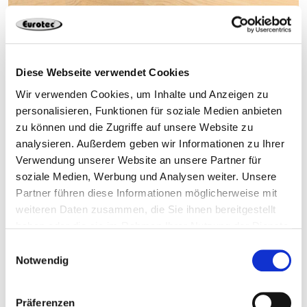
Das T-Tec System ist neuerdings mit der
ETA-21/0710
Diese Webseite verwendet Cookies
ausgezeichnet. Die Zertifizierung ist nur für den
Wir verwenden Cookies, um Inhalte und Anzeigen zu
gemeinsamen Gebrauch des T-Profils und des EST
personalisieren, Funktionen für soziale Medien anbieten
Stabdübels zulässig, sodass ausgewiesene Kräfte sowie
zu können und die Zugriffe auf unsere Website zu
technische Daten ausschließlich bei Verwendung beider
analysieren. Außerdem geben wir Informationen zu Ihrer
Systemkomponenten eingehalten werden können.
Verwendung unserer Website an unsere Partner für
soziale Medien, Werbung und Analysen weiter. Unsere
Durch die wachsenden Herausforderungen und der
Partner führen diese Informationen möglicherweise mit
rasanten Weiterentwicklung des leistungsfähigen
weiteren Daten zusammen, die Sie ihnen bereitgestellt
Baustoffes möchte das Unternehmen dem
„Bauen mit
haben oder die sie im Rahmen Ihrer Nutzung der Dienste
Holz“
eine wichtigere Bedeutung geben und gemeinsam
gesammelt haben.
Einwilligungsauswahl
mit Kunden die Branche gestalten. Die Anwendung von
Notwendig
Holz soll im öffentlichen als auch im privaten Bereich
weiter vorangetrieben werden – Eurotec unterstützt mit
innovativen Produkten und Lösungen bei der
Präferenzen