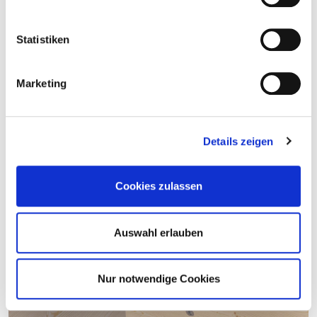
Realisierung von Projekten.
Statistiken
Weitere Informationen zu den Produkten für den
Marketing
Ingenieurholzbau
erhalten Sie auf unserer Website.
Zu den Produkten
Details zeigen
Cookies zulassen
Auswahl erlauben
Nur notwendige Cookies