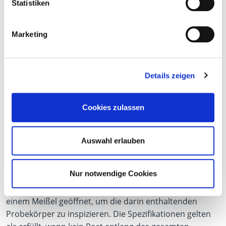
Statistiken
Marketing
Details zeigen
Cookies zulassen
Auswahl erlauben
Wie erfolgt die Auswertung?
Nur notwendige Cookies
Nach vier Jahren wird das Weichholz Douglasie mit
einem Meißel geöffnet, um die darin enthaltenden
Probekörper zu inspizieren. Die Spezifikationen gelten