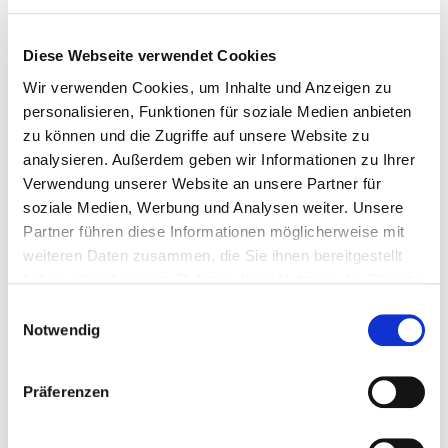
Diese Webseite verwendet Cookies
Wir verwenden Cookies, um Inhalte und Anzeigen zu
personalisieren, Funktionen für soziale Medien anbieten
zu können und die Zugriffe auf unsere Website zu
analysieren. Außerdem geben wir Informationen zu Ihrer
Standort 2
: Die Firma Eurotec in Hagen
Verwendung unserer Website an unsere Partner für
soziale Medien, Werbung und Analysen weiter. Unsere
Eurotec befindet sich in einem Industriegebiet und
Partner führen diese Informationen möglicherweise mit
eignet sich aus diesem Grund für die Verschmutzung in
weiteren Daten zusammen, die Sie ihnen bereitgestellt
der Luft der Kategorie C4.
haben oder die sie im Rahmen Ihrer Nutzung der Dienste
gesammelt haben.
Einwilligungsauswahl
Notwendig
Präferenzen