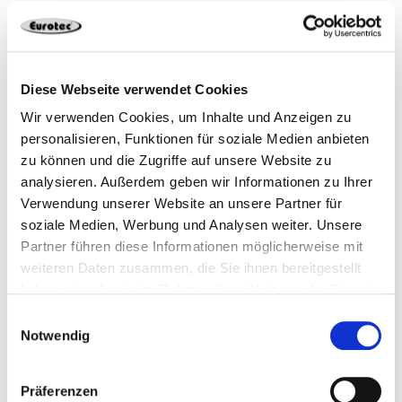
Jetzt planen
Diese Webseite verwendet Cookies
Wir verwenden Cookies, um Inhalte und Anzeigen zu
personalisieren, Funktionen für soziale Medien anbieten
zu können und die Zugriffe auf unsere Website zu
analysieren. Außerdem geben wir Informationen zu Ihrer
945339
15 x 53 x 3 mm
PP
100
Verwendung unserer Website an unsere Partner für
soziale Medien, Werbung und Analysen weiter. Unsere
Partner führen diese Informationen möglicherweise mit
4251314706034
weiteren Daten zusammen, die Sie ihnen bereitgestellt
haben oder die sie im Rahmen Ihrer Nutzung der Dienste
gesammelt haben.
Einwilligungsauswahl
Notwendig
Präferenzen