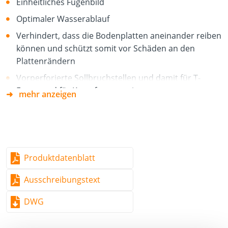
Einheitliches Fugenbild
Optimaler Wasserablauf
Verhindert, dass die Bodenplatten aneinander reiben
können und schützt somit vor Schäden an den
Plattenrändern
Vorperforierte Sollbruchstellen und damit für T-
Fugen und für Kreuzfugen geeignet
mehr anzeigen
Langlebig
Unempfindlich gegen Temperatur und Witterung
Widerstandsfähig gegenüber Säuren, Laugen und
anderen Chemikalien
Produktdatenblatt
Ausschreibungstext
DWG