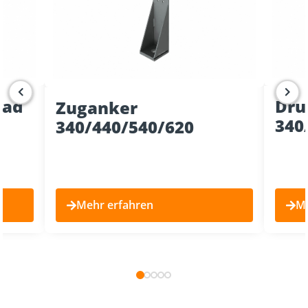
oad
Dru
Zuganker
340
340/440/540/620
Mehr erfahren
Me