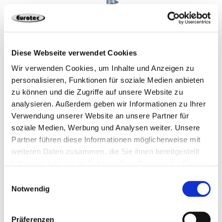
Diese Webseite verwendet Cookies
Wir verwenden Cookies, um Inhalte und Anzeigen zu
personalisieren, Funktionen für soziale Medien anbieten
zu können und die Zugriffe auf unsere Website zu
analysieren. Außerdem geben wir Informationen zu Ihrer
Verwendung unserer Website an unsere Partner für
Das leistungsstarke Duo von
soziale Medien, Werbung und Analysen weiter. Unsere
Partner führen diese Informationen möglicherweise mit
Eurotec:
weiteren Daten zusammen, die Sie ihnen bereitgestellt
Winkelbeschlagschraube
haben oder die sie im Rahmen Ihrer Nutzung der Dienste
gesammelt haben.
Strong und Zuglasche
Einwilligungsauswahl
Notwendig
HighLoad im Einsatz
Winkelbeschlagschrauben (WBS) dienen der
sicheren
Präferenzen