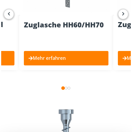
d
Zug
Zuglasche HH60/HH70
Mehr erfahren
Me