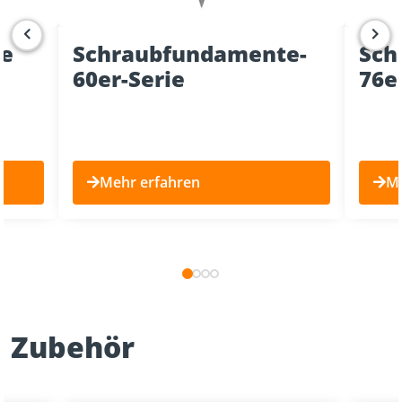
te
Schraubfundamente­
Sch
60er-Serie
76e
Mehr erfahren
Me
Zubehör