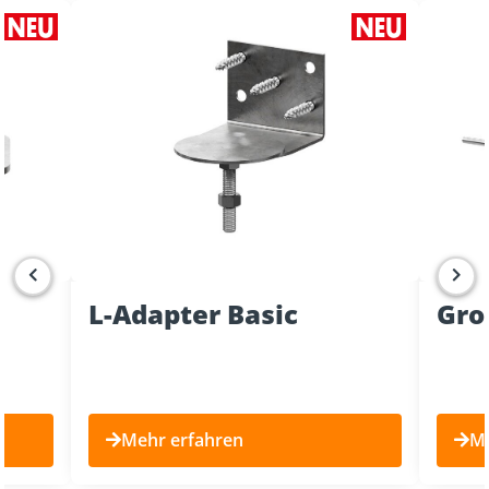
L-Adapter Basic
Gro
Mehr erfahren
Me