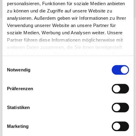
personalisieren, Funktionen für soziale Medien anbieten
zu können und die Zugriffe auf unsere Website zu
analysieren. Außerdem geben wir Informationen zu Ihrer
Verwendung unserer Website an unsere Partner für
soziale Medien, Werbung und Analysen weiter. Unsere
Partner führen diese Informationen möglicherweise mit
weiteren Daten zusammen, die Sie ihnen bereitgestellt
Weitere Neuigkeiten
haben oder die sie im Rahmen Ihrer Nutzung der Dienste
gesammelt haben.
Einwilligungsauswahl
Hier finden Sie Informationen und Neuigkeiten rund
Notwendig
um Eurotec.
Entdecken Sie neue Kataloge, Produkte oder weitere
Präferenzen
Themen.
Statistiken
Marketing