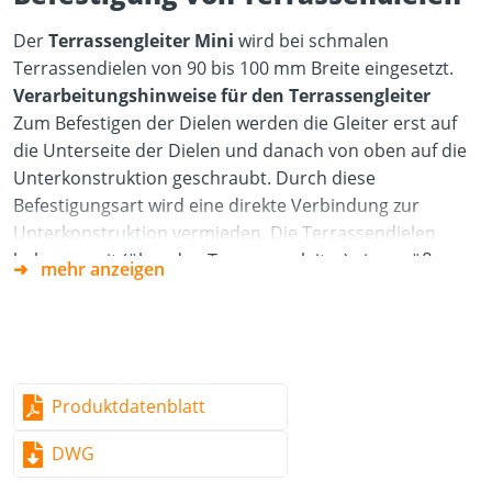
Der
Terrassengleiter Mini
wird bei schmalen
Terrassendielen von 90 bis 100 mm Breite eingesetzt.
Verarbeitungshinweise für den Terrassengleiter
Zum Befestigen der Dielen werden die Gleiter erst auf
die Unterseite der Dielen und danach von oben auf die
Unterkonstruktion geschraubt. Durch diese
Befestigungsart wird eine direkte Verbindung zur
Unterkonstruktion vermieden. Die Terrassendielen
haben somit (über den Terrassengleiter) eine größere
mehr anzeigen
Bewegungsfreiheit. Empfohlen werden je
Terrassengleiter zwei Schrauben für die Befestigung des
Terrassengleiters auf der Diele und zwei Schrauben für
die Befestigung des Terrassengleiters auf der
Unterkonstruktion. Für den Terrassengleiter Mini
Produktdatenblatt
sollten Sie zwei Schrauben für die Befestigung des
Terrassengleiters Mini auf der Diele und eine Schraube
DWG
für die Befestigung auf der Unterkonstruktion