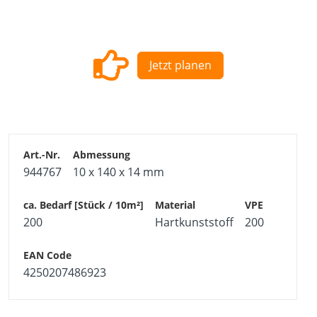
verwenden. Die Terrassengleiter Mini sind geeignet für
Dielen von 90 mm bis 100 mm und einer
Mindestdielenstärke von 20* mm.
Pro Terrassengleiter Mini sind 3 Thermofixschrauben in
Jetzt planen
Edelstahl gehärtet enthalten. Bei Bedarf können Sie
Gleiterschrauben
in Edelstahl A2 oder A4 zukaufen.
Abstand der Traghölzer= 500 mm, Dielenbreite= 90-100
mm, Fugenmaß**= 5 mm.
* bei Verwendung der Thermofixschraube 4,2 x 22 mm
** Abhänging von Holzvariante. (Siehe Holzsorten im
944767
10 x 140 x 14 mm
Überblick)
Bedarf: ca. 200 Stück/10 m²
200
Hartkunststoff
200
4250207486923