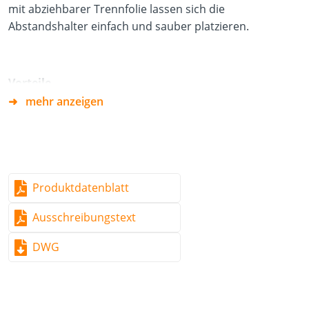
mit abziehbarer Trennfolie lassen sich die
Abstandshalter einfach und sauber platzieren.
Vorteile
mehr anzeigen
wasserabweisend sowie feuchtigkeitsresistent
Trittschallhemmend
Beständig gegen Keime, Bakterien und Fäulnis
Produktdatenblatt
Material
Ausschreibungstext
Kork
DWG
Frei von PAK