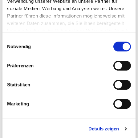
Verwendung unserer Website an unsere Partner für
soziale Medien, Werbung und Analysen weiter. Unsere
Partner führen diese Informationen möglicherweise mit
weiteren Daten zusammen, die Sie ihnen bereitgestellt
haben oder die sie im Rahmen Ihrer Nutzung der Dienste
gesammelt haben.
Einwilligungsauswahl
Notwendig
Queraussteifung EVO
Queraussteifung Eveco
Präferenzen
Statistiken
Marketing
Details zeigen
Support-Clip Set
90° Profilverbinder