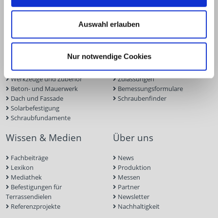
Produkte
Service
Auswahl erlauben
Terrassen- und Gartenbau
Terrassenplaner
Ingenieurholzbau
ECS-Software
Holzbauschrauben
Fassadenplaner
Nur notwendige Cookies
Holzverbinder
Solarplaner
Trockenbau
BIM-Portal
Werkzeuge und Zubehör
Zulassungen
Beton- und Mauerwerk
Bemessungsformulare
Dach und Fassade
Schraubenfinder
Solarbefestigung
Schraubfundamente
Wissen & Medien
Über uns
Fachbeiträge
News
Lexikon
Produktion
Mediathek
Messen
Befestigungen für
Partner
Terrassendielen
Newsletter
Referenzprojekte
Nachhaltigkeit