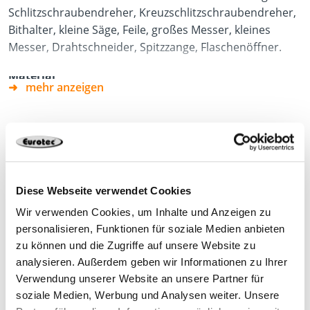
Schlitzschraubendreher, Kreuzschlitzschraubendreher,
Bithalter, kleine Säge, Feile, großes Messer, kleines
Messer, Drahtschneider, Spitzzange, Flaschenöffner.
Material
mehr anzeigen
Edelstahl
Vorteile
Vereint zehn Einzelwerkzeuge in einem
Produktdatenblatt
Inkl. Tasche und Bits
Diese Webseite verwendet Cookies
Praktisch für unterwegs
Wir verwenden Cookies, um Inhalte und Anzeigen zu
personalisieren, Funktionen für soziale Medien anbieten
zu können und die Zugriffe auf unsere Website zu
analysieren. Außerdem geben wir Informationen zu Ihrer
Verwendung unserer Website an unsere Partner für
800482
Edelstahl
105,0 x 50,0 x 20,0 mm
soziale Medien, Werbung und Analysen weiter. Unsere