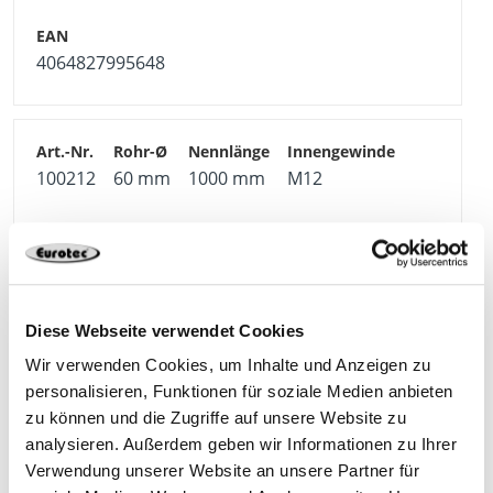
gewerbliche Projekte
Rückbaubar & wiederverwendbar
4064827995648
Für unterschiedliche Bodenverhältnisse geeignet,
inkl. anspruchsvoller Untergründe
Reduzierter Aufwand und geringere Gesamtkosten
im Vergleich zu Betonfundamenten
100212
60 mm
1000 mm
M12
Ideal für temporäre und dauerhafte Konstruktionen
Lange Lebensdauer dank robuster und
mittlerer Boden
niedrig
1
witterungsresistenter Materialausführung
Material
Diese Webseite verwendet Cookies
4064827995655
Baustahl S355
Wir verwenden Cookies, um Inhalte und Anzeigen zu
personalisieren, Funktionen für soziale Medien anbieten
Feuerverzinkt nach DIN EN ISO 1461 für zuverlässigen
zu können und die Zugriffe auf unsere Website zu
Korrosionsschutz
analysieren. Außerdem geben wir Informationen zu Ihrer
Zinkschichtdicke ≥ 70 μm für hohe Beständigkeit im
Verwendung unserer Website an unsere Partner für
Außenbereich