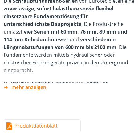
Die
Schraubfundament-Serien
von Eurotec bieten eine
zuverlässige, sofort belastbare sowie flexibel
einsetzbare Fundamentlösung für
unterschiedlichste Bauprojekte
. Die Produktreihe
umfasst
vier Serien mit 60 mm, 76 mm, 89 mm und
114 mm Rohrdurchmesser
und
verschiedenen
Längenabstufungen von 600 mm bis 2100 mm
. Die
Fundamente werden mittels hydraulischer oder
elektrischer Eindrehgeräte präzise in den Untergrund
eingebracht.
Durch verschiedene Längenabstufungen und
mehr anzeigen
Fundamentgeometrien deckt unser Produktsortiment
ein breites Spektrum an Anwendungs- und
Lastanforderungen ab. Damit eignen sich die
Fundamente sowohl
für private Projekte als auch für
den professionellen Einsatz
im modularen Bau, im
Produktdatenblatt
Handwerk sowie im Garten
und Landschaftsbau. Die
‑
Systeme ermöglichen eine effiziente Bauweise ohne