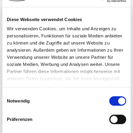
Diese Webseite verwendet Cookies
Weitere Neuigkeiten
Wir verwenden Cookies, um Inhalte und Anzeigen zu
personalisieren, Funktionen für soziale Medien anbieten
Hier finden Sie Informationen und Neuigkeiten rund
zu können und die Zugriffe auf unsere Website zu
um Eurotec.
analysieren. Außerdem geben wir Informationen zu Ihrer
Entdecken Sie neue Kataloge, Produkte oder weitere
Verwendung unserer Website an unsere Partner für
Themen.
soziale Medien, Werbung und Analysen weiter. Unsere
Partner führen diese Informationen möglicherweise mit
weiteren Daten zusammen, die Sie ihnen bereitgestellt
haben oder die sie im Rahmen Ihrer Nutzung der Dienste
gesammelt haben.
Einwilligungsauswahl
Umstellung unserer Telefonanlage
Notwendig
Wegen einer technischen Umstellung unserer
Telefonanlage sind wir ab dem 07.08.2026, 12:00
Präferenzen
Uhr, vorübergehend telefonisch nicht erreichbar.