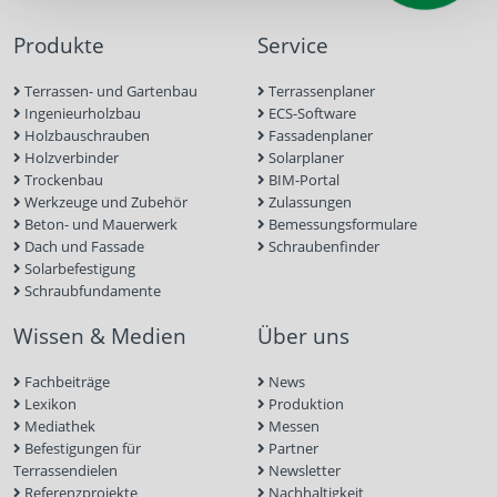
Produkte
Service
Terrassen- und Gartenbau
Terrassenplaner
Ingenieurholzbau
ECS-Software
Holzbauschrauben
Fassadenplaner
Holzverbinder
Solarplaner
Trockenbau
BIM-Portal
Werkzeuge und Zubehör
Zulassungen
Beton- und Mauerwerk
Bemessungsformulare
Dach und Fassade
Schraubenfinder
Solarbefestigung
Schraubfundamente
Wissen & Medien
Über uns
Fachbeiträge
News
Lexikon
Produktion
Mediathek
Messen
Befestigungen für
Partner
Terrassendielen
Newsletter
Referenzprojekte
Nachhaltigkeit