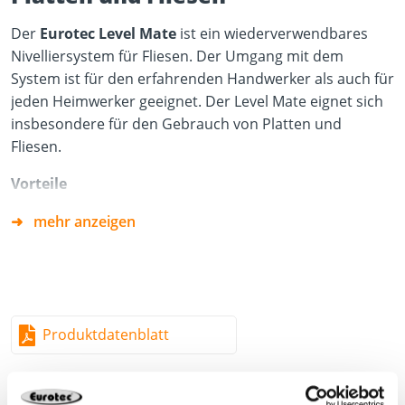
Der
Eurotec Level Mate
ist ein wiederverwendbares
Nivelliersystem für Fliesen. Der Umgang mit dem
System ist für den erfahrenden Handwerker als auch für
jeden Heimwerker geeignet. Der Level Mate eignet sich
insbesondere für den Gebrauch von Platten und
Fliesen.
Vorteile
Einfache Montage
mehr anzeigen
Keine eingebettete Basis
Keine Verbrauchsmaterialien
Wiederverwendbar
Produktdatenblatt
Keine zusätzlichen Komponenten nötig
Drehen Sie den
Level Mate Flip
nach dem Einsetzen in
die Fuge um 90° und hängen Sie diesen somit an der