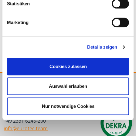
Statistiken
Marketing
Level Mate Spin
Fugenkreuz 3 mm
Details zeigen
Cookies zulassen
Auswahl erlauben
E.u.r.o.Tec GmbH
Unter dem Hofe 5
58099 Hagen
Nur notwendige Cookies
+49 2331 6245-0
+49 2331 6245-200
info@eurotec.team