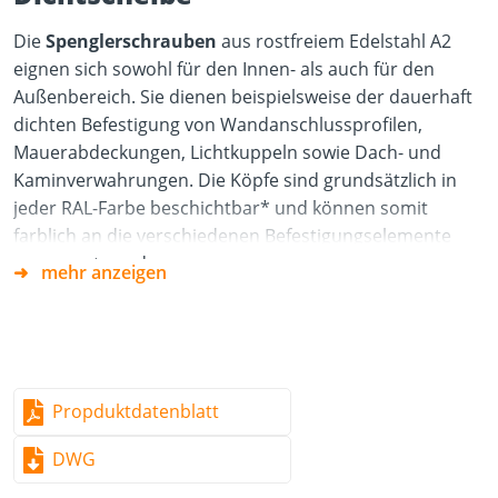
Die
Spenglerschrauben
aus rostfreiem Edelstahl A2
eignen sich sowohl für den Innen- als auch für den
Außenbereich. Sie dienen beispielsweise der dauerhaft
dichten Befestigung von Wandanschlussprofilen,
Mauerabdeckungen, Lichtkuppeln sowie Dach- und
Kaminverwahrungen. Die Köpfe sind grundsätzlich in
jeder RAL-Farbe beschichtbar* und können somit
farblich an die verschiedenen Befestigungselemente
angepasst werden.
mehr anzeigen
Eigenschaften:
Herstellungsverfahren: Pulverbeschichtung
Zweiteilig (mit Dichtscheibe)
Propduktdatenblatt
Material:
DWG
Edelstahl A2