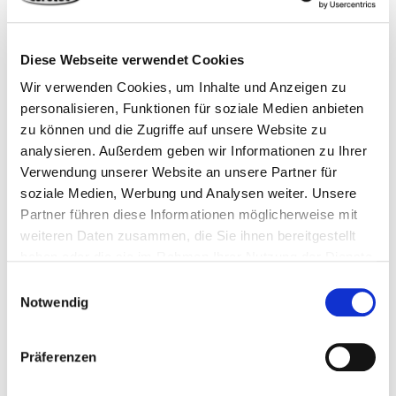
111560
4,5 x 120 mm
15 mm
TX20
Diese Webseite verwendet Cookies
200 Stück
4250207451983
Wir verwenden Cookies, um Inhalte und Anzeigen zu
personalisieren, Funktionen für soziale Medien anbieten
zu können und die Zugriffe auf unsere Website zu
analysieren. Außerdem geben wir Informationen zu Ihrer
111561
4,5 x 150 mm
15 mm
TX20
Verwendung unserer Website an unsere Partner für
soziale Medien, Werbung und Analysen weiter. Unsere
Partner führen diese Informationen möglicherweise mit
200 Stück
4250207451990
weiteren Daten zusammen, die Sie ihnen bereitgestellt
haben oder die sie im Rahmen Ihrer Nutzung der Dienste
gesammelt haben.
Einwilligungsauswahl
Notwendig
Präferenzen
Weitere Produkte der Kategorie
Flachdach