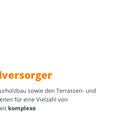
igung
Schraubfundamente
lversorger
eurholzbau sowie den Terrassen- und
iten für eine Vielzahl von
eit
komplexe