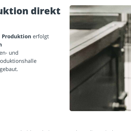
uktion direkt
n Produktion
erfolgt
m
ben- und
roduktionshalle
gebaut.