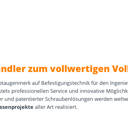
sformulare
Schraubenfinder
d
Dach und Fassade
Solarbefest
k
ndler zum vollwertigen Vol
taugenmerk auf Befestigungstechnik für den Ingeni
ets professionellen Service und innovative Möglichke
fter und patentierter Schraubenlösungen werden weltw
ssenprojekte
aller Art realisiert.