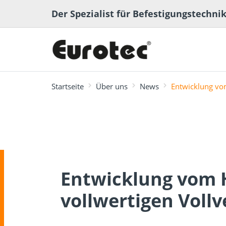
Der Spezialist für Befestigungstechni
Startseite
Über uns
News
Entwicklung vo
meistgesucht
Terrassen- und
Terrassenplaner
ECS-Softwa
Fachbeiträge
Ingenieurh
Lexikon
Gartenbau
Entwicklung vom 
vollwertigen Vollv