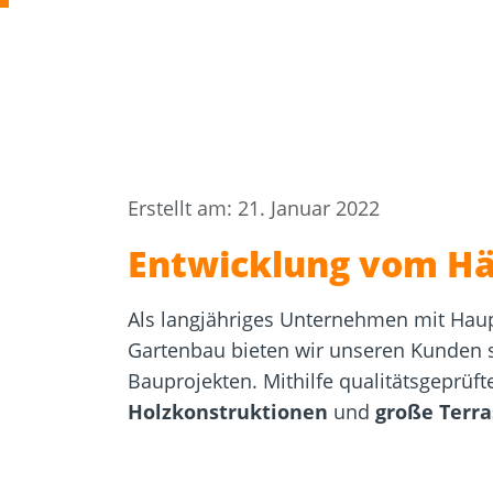
Zulassungen
Bemessung
Werkzeuge und
Beton- un
Zubehör
Mauerwer
Erstellt am: 21. Januar 2022
Entwicklung vom Hä
Als langjähriges Unternehmen mit Haup
Gartenbau bieten wir unseren Kunden st
Bauprojekten. Mithilfe qualitätsgeprü
Holzkonstruktionen
und
große Terra