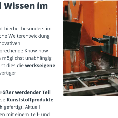
 Wissen im
t hierbei besonders im
che Weiterentwicklung
novativen
tsprechende Know-how
h möglichst unabhängig
ht dies die
werkseigene
ertiger
größer werdender Teil
rse
Kunststoffprodukte
h
gefertigt. Aktuell
n mit einem Teil- und