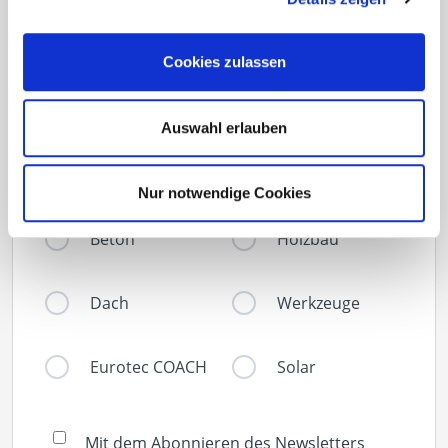
Cookies zulassen
Über welche Themen möchten Sie informiert
werden?
(Mehrfachauswahl möglich)
Auswahl erlauben
Terrassenbau
Fassade
Nur notwendige Cookies
Beton
Holzbau
Dach
Werkzeuge
Eurotec COACH
Solar
Mit dem Abonnieren des Newsletters