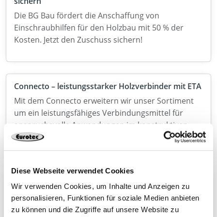
sichern
Die BG Bau fördert die Anschaffung von
Einschraubhilfen für den Holzbau mit 50 % der
Kosten. Jetzt den Zuschuss sichern!
Connecto – leistungsstarker Holzverbinder mit ETA
Mit dem Connecto erweitern wir unser Sortiment
um ein leistungsfähiges Verbindungsmittel für
anspruchsvolle Anwendungen im konstruktiven
Holzbau.
Diese Webseite verwendet Cookies
Entdecken Sie unsere Verbinder für den
Wir verwenden Cookies, um Inhalte und Anzeigen zu
Massivholzbau
personalisieren, Funktionen für soziale Medien anbieten
Wir erleben im Holzbau dank Brettsperrholz (CLT)
zu können und die Zugriffe auf unsere Website zu