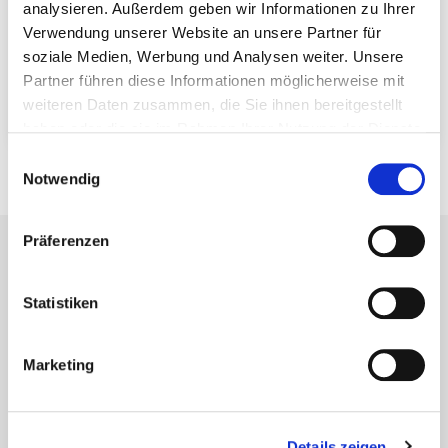
einen starken Aufschwung und setzen auf
analysieren. Außerdem geben wir Informationen zu Ihrer
ökologische, tragfähige und flexible Lösungen. Mit
Verwendung unserer Website an unsere Partner für
innovativen Verbindern und praxisnahen
soziale Medien, Werbung und Analysen weiter. Unsere
Produkten sichern wir stabile, langlebige und
Partner führen diese Informationen möglicherweise mit
effiziente Holzbaukonstruktionen.
weiteren Daten zusammen, die Sie ihnen bereitgestellt
haben oder die sie im Rahmen Ihrer Nutzung der Dienste
gesammelt haben.
Einwilligungsauswahl
Notwendig
Präferenzen
Statistiken
Newsletter
Marketing
Nie wieder Neuigkeiten und Informationen
rund um Eurotec verpassen
Details zeigen