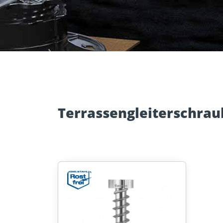
Zubehör
Mauerwer
Terrassengleiterschra