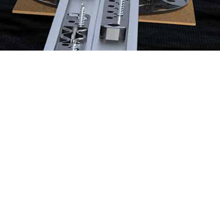
igung
Schraubfundamente