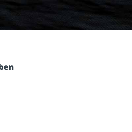
Dach und Fassade
Solarbefest
k
uben