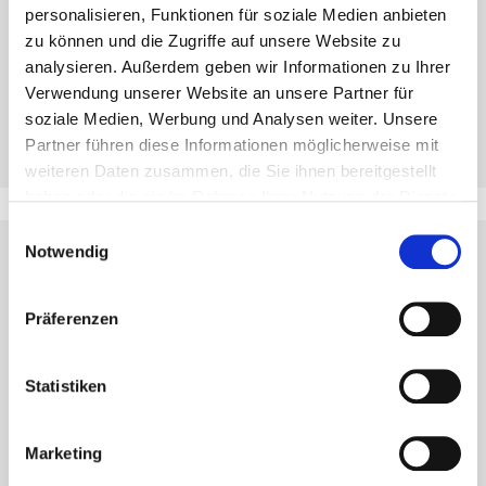
Kostenlos registrieren
personalisieren, Funktionen für soziale Medien anbieten
Alle Mehrwerte auf einem Blick
zu können und die Zugriffe auf unsere Website zu
analysieren. Außerdem geben wir Informationen zu Ihrer
Zugriff auf Videos, Broschüren und
Verwendung unserer Website an unsere Partner für
Blogbeiträge
soziale Medien, Werbung und Analysen weiter. Unsere
Partner führen diese Informationen möglicherweise mit
weiteren Daten zusammen, die Sie ihnen bereitgestellt
haben oder die sie im Rahmen Ihrer Nutzung der Dienste
gesammelt haben.
Einwilligungsauswahl
Notwendig
Präferenzen
Newsletter
Statistiken
No vuelva a perderse las noticias y la
información sobre Eurotec
Marketing