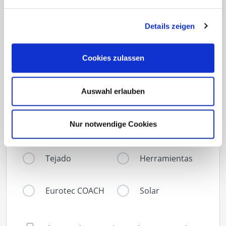
Details zeigen
¿Sobre qué temas le gustaría estar informado?
(Es posible una selección múltiple)
Cookies zulassen
Construcción de
Fachada
terrazas
Auswahl erlauben
Hormigón
Construcción de
Nur notwendige Cookies
madera
Tejado
Herramientas
Eurotec COACH
Solar