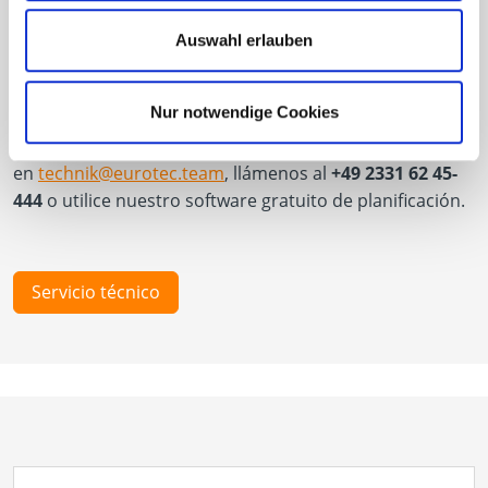
Nuestro Departamento de
Auswahl erlauben
Tecnología y Construcción
Nur notwendige Cookies
¡Estaremos encantados de asesorarle en sus proyectos!
Contacte con nuestro Departamento Técnico por e-mail
en
technik@eurotec.team
, llámenos al
+49 2331 62 45-
444
o utilice nuestro software gratuito de planificación.
Servicio técnico