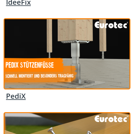
IdeeFix
PediX