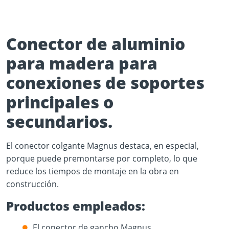
Conector de aluminio
para madera para
conexiones de soportes
Play Video
principales o
YouTube content loads after clicking.
secundarios.
El conector colgante Magnus destaca, en especial,
porque puede premontarse por completo, lo que
reduce los tiempos de montaje en la obra en
construcción.
Productos empleados:
El conector de gancho Magnus