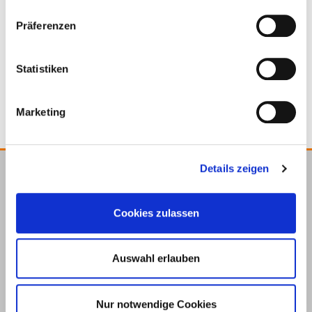
Präferenzen
Statistiken
Productos adecuados
Marketing
Details zeigen
E.u.r.o.Tec GmbH
Unter dem Hofe 5
Cookies zulassen
58099 Hagen
+49 2331 6245-0
Auswahl erlauben
+49 2331 6245-200
info@eurotec.team
Nur notwendige Cookies