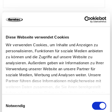
904702
Diese Webseite verwendet Cookies
Soporte de anclaje para atornillar para postes
Wir verwenden Cookies, um Inhalte und Anzeigen zu
redondos 121 mm
personalisieren, Funktionen für soziale Medien anbieten
zu können und die Zugriffe auf unsere Website zu
analysieren. Außerdem geben wir Informationen zu Ihrer
121 x 147 mm
150 x 150 mm
Verwendung unserer Website an unsere Partner für
soziale Medien, Werbung und Analysen weiter. Unsere
Partner führen diese Informationen möglicherweise mit
4 x 11 / 4 x 11 mm
weiteren Daten zusammen, die Sie ihnen bereitgestellt
haben oder die sie im Rahmen Ihrer Nutzung der Dienste
gesammelt haben.
Einwilligungsauswahl
1 Pieza
Notwendig