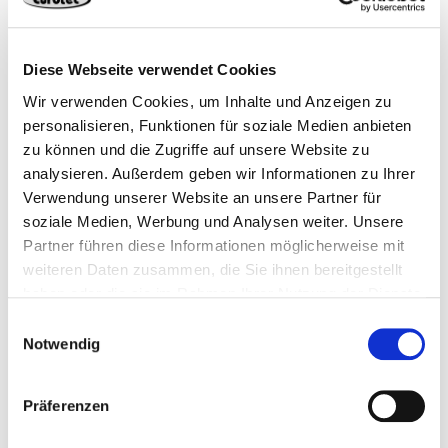
4064827054086
Diese Webseite verwendet Cookies
Wir verwenden Cookies, um Inhalte und Anzeigen zu
personalisieren, Funktionen für soziale Medien anbieten
zu können und die Zugriffe auf unsere Website zu
Productos adecuados
analysieren. Außerdem geben wir Informationen zu Ihrer
Verwendung unserer Website an unsere Partner für
soziale Medien, Werbung und Analysen weiter. Unsere
Partner führen diese Informationen möglicherweise mit
weiteren Daten zusammen, die Sie ihnen bereitgestellt
haben oder die sie im Rahmen Ihrer Nutzung der Dienste
gesammelt haben.
Einwilligungsauswahl
Notwendig
Punta larga 50X
Screw Stop
Präferenzen