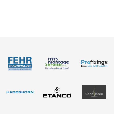
Novedades
¡Hojee nuestros catálogos y
Medición
folletos!