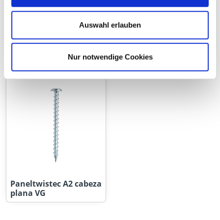
Paneltwistec AG,
Paneltwistec AG,
Auswahl erlauben
cabeza plana TX40
cabeza avellanada
TX40
Nur notwendige Cookies
Paneltwistec A2 cabeza
plana VG