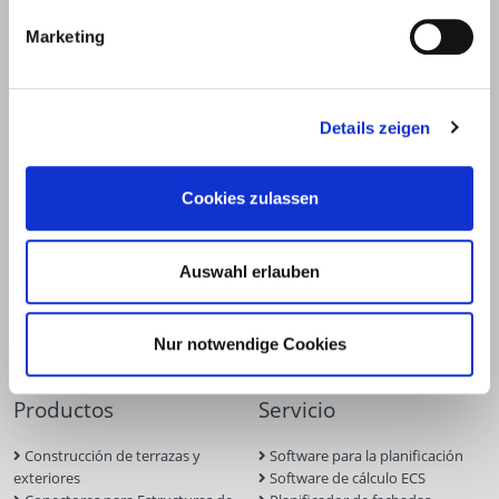
E.u.r.o.Tec GmbH
Marketing
Unter dem Hofe 5
58099 Hagen
+49 2331 6245-0
Details zeigen
+49 2331 6245-200
info@eurotec.team
Cookies zulassen
Auswahl erlauben
Nur notwendige Cookies
Productos
Servicio
Construcción de terrazas y
Software para la planificación
exteriores
Software de cálculo ECS