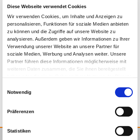
adicional de EPDM (60x60 mm) para el aislamiento
Diese Webseite verwendet Cookies
acústico
Wir verwenden Cookies, um Inhalte und Anzeigen zu
Resiste las inclemencias del tiempo, es resistente a la
946067
10 - 45 mm
personalisieren, Funktionen für soziale Medien anbieten
acción de los rayos UV, de los insectos y de la
zu können und die Zugriffe auf unsere Website zu
podredumbre
analysieren. Außerdem geben wir Informationen zu Ihrer
40 oder 60 mm
Verwendung unserer Website an unsere Partner für
El sistema cradle es adecuado para cargas
soziale Medien, Werbung und Analysen weiter. Unsere
predominante estáticas y centrales en sistemas con
Partner führen diese Informationen möglicherweise mit
0,8 kN
50 Pieza
weiteren Daten zusammen, die Sie ihnen bereitgestellt
múltiples soportes.
haben oder die sie im Rahmen Ihrer Nutzung der Dienste
gesammelt haben.
Einwilligungsauswahl
4251314722669
Notwendig
Präferenzen
Statistiken