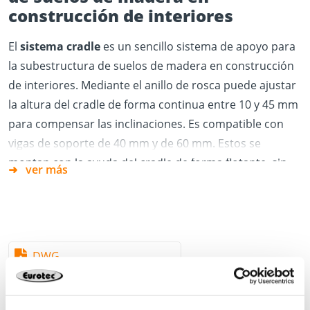
construcción de interiores
El
sistema cradle
es un sencillo sistema de apoyo para
la subestructura de suelos de madera en construcción
de interiores. Mediante el anillo de rosca puede ajustar
la altura del cradle de forma continua entre 10 y 45 mm
para compensar las inclinaciones. Es compatible con
vigas de soporte de 40 mm y de 60 mm. Estos se
montan con la ayuda del cradle de forma flotante, sin
ver más
uniones roscadas.
Ventajas
:
Montaje sencillo y rápido
Múltiples posibilidades de aplicación gracias a un
DWG
sistema de apoyo con sistema anti-giro
Para vigas de soporte de 40 o 60 mm de ancho
En el lado inferior puede colocarse una almohadilla