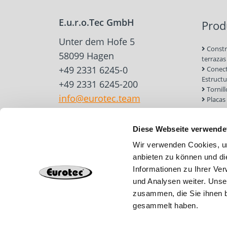
E.u.r.o.Tec GmbH
Prod
Unter dem Hofe 5
Constr
58099 Hagen
terrazas
+49 2331 6245-0
Conect
Estruct
+49 2331 6245-200
Tornil
info@eurotec.team
Placas
para ma
Constr
Diese Webseite verwende
Herram
accesori
Wir verwenden Cookies, um
Anclaj
anbieten zu können und di
y mampo
Informationen zu Ihrer Ve
Tejado
Cimien
und Analysen weiter. Unse
zusammen, die Sie ihnen b
gesammelt haben.