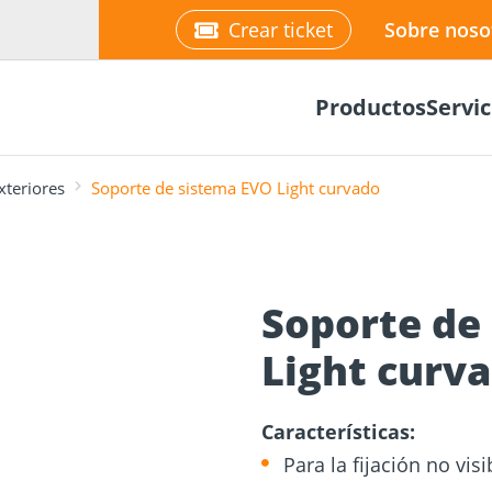
Crear ticket
Sobre noso
Productos
Servic
xteriores
Soporte de sistema EVO Light curvado
Soporte de
 para
e cálculo
ciones de
Planificador de
Light curv
Tornillos para
Placas y con
Portal Onlin
s de
fachadas
madera
para mader
NUEVO
Características:
Para la fijación no vi