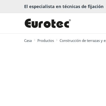
El especialista en técnicas de fijación
Casa
Productos
Construcción de terrazas y e
más buscado
Software para la
Biblioteca
Conectores
Software d
Recomenda
Construcción de
planificación
multimedia
Estructura
ECS
fijación
terrazas y exteriores
madera