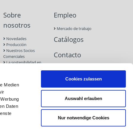
e ranura de un grosor de 2 hasta 9 mm,
Sobre
Empleo
nosotros
ye el tornillo
Mercado de trabajo
Catálogos
Novedades
Producción
Nuestros Socios
Contacto
Comerciales
La sostenibilidad en
Eurotec
Ferias
Cookies zulassen
le Medien
ir
Auswahl erlauben
, Werbung
ren Daten
ienste
Nur notwendige Cookies