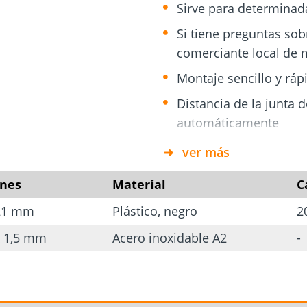
Sirve para determinad
Si tiene preguntas sob
 tornillos
ara
comerciante local de
Cimientos
y
Tejado y fachada
atornillados
ía
Montaje sencillo y ráp
Distancia de la junta
automáticamente
Los tablones individua
ver más
todo momento
nes
Material
C
Soporte para la prote
 21 mm
Plástico, negro
2
Resistente frente a la
x 1,5 mm
Acero inoxidable A2
-
Placa de apriete: 30 x
Forma de ranura:
La placa doblada de acer