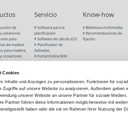
curvadas con costados d
uctos
Servicio
Know-how
p. ej. tablones WPC.
*En el suministro se inclu
ucción de
Software para la
Biblioteca multimedia
 y exteriores
planificación
Recomendaciones de
ores para
Software de cálculo ECS
fijación
uras de madera
Planificador de
los para madera
fachadas
 y conectores
Portal Online BIM
dera
Homologaciones
ucción en seco
Formulario de cálculo
t Cookies
ientas y
Selector de tornillos
os
 Inhalte und Anzeigen zu personalisieren, Funktionen für sozia
es para hormigón
e Zugriffe auf unsere Website zu analysieren. Außerdem geben w
stería
rwendung unserer Website an unsere Partner für soziale Medien
 y fachada
tos atornillados
re Partner führen diese Informationen möglicherweise mit weite
ereitgestellt haben oder die sie im Rahmen Ihrer Nutzung der D