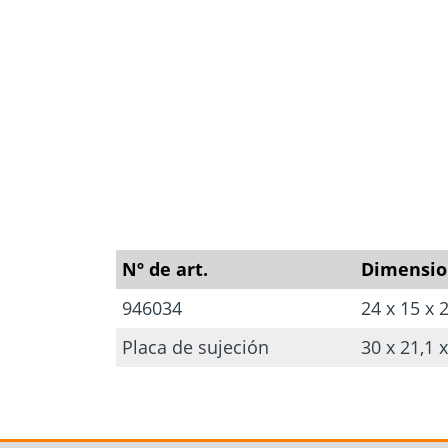
Formulario de
Selector de
cálculo
Anclajes p
Herramientas y
hormigón 
accesorios
mamposter
Nº de art.
Dimensio
946034
24 x 15 x
Placa de sujeción
30 x 21,1 