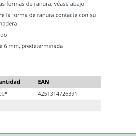
as formas de ranura: véase abajo
re la forma de ranura contacte con su
 madera
ido
 de 6 mm, predeterminada
les se pueden reajustar y sustituir en
antidad
EAN
cción de madera constructiva
00*
4251314726391
 corrosión atmosférica
-
 21,1 x 1,5 mm
o inoxidable se adapta a ranuras