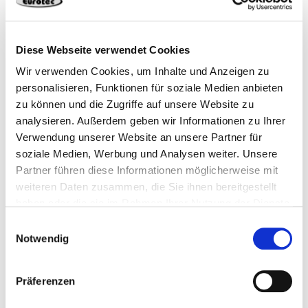
975642
975642
100 x 20 mm
Diese Webseite verwendet Cookies
Wir verwenden Cookies, um Inhalte und Anzeigen zu
20 x 2 x 100 mm
2,0 mm
personalisieren, Funktionen für soziale Medien anbieten
zu können und die Zugriffe auf unsere Website zu
analysieren. Außerdem geben wir Informationen zu Ihrer
2,0 mm
Aluminio
2
Verwendung unserer Website an unsere Partner für
soziale Medien, Werbung und Analysen weiter. Unsere
Partner führen diese Informationen möglicherweise mit
4251314725998
weiteren Daten zusammen, die Sie ihnen bereitgestellt
haben oder die sie im Rahmen Ihrer Nutzung der Dienste
gesammelt haben.
Einwilligungsauswahl
Notwendig
Productos adecuados
Präferenzen