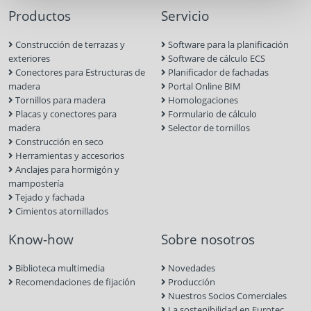
Productos
Servicio
Construcción de terrazas y
Software para la planificación
exteriores
Software de cálculo ECS
Conectores para Estructuras de
Planificador de fachadas
madera
Portal Online BIM
Tornillos para madera
Homologaciones
Placas y conectores para
Formulario de cálculo
madera
Selector de tornillos
Construcción en seco
Herramientas y accesorios
Anclajes para hormigón y
mampostería
Tejado y fachada
Cimientos atornillados
Know-how
Sobre nosotros
Biblioteca multimedia
Novedades
Recomendaciones de fijación
Producción
Nuestros Socios Comerciales
La sostenibilidad en Eurotec