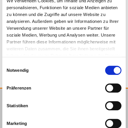
Wir verwenden Cookies, um Inhalte und Anzeigen zu
personalisieren, Funktionen für soziale Medien anbieten
zu können und die Zugriffe auf unsere Website zu
analysieren. Außerdem geben wir Informationen zu Ihrer
Verwendung unserer Website an unsere Partner für
946157
20000 x 75 x 0,5 mm
1
soziale Medien, Werbung und Analysen weiter. Unsere
Partner führen diese Informationen möglicherweise mit
weiteren Daten zusammen, die Sie ihnen bereitgestellt
4250207486855
haben oder die sie im Rahmen Ihrer Nutzung der Dienste
gesammelt haben.
Einwilligungsauswahl
Notwendig
Präferenzen
E.u.r.o.Tec GmbH
Statistiken
Unter dem Hofe 5
58099 Hagen
Marketing
+49 2331 6245-0