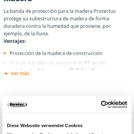
La banda de protección para la madera Protectus
protege su subestructura de madera de forma
duradera contra la humedad que proviene, por
ejemplo, de la lluvia.
Ventajas:
Protección de la madera de construcción
Gracias a la película espectral de PE de alta
resistencia al desgarro, es fácil de aplicar
ver más
Fácil fijación gracias a la lámina adhesiva
Ajuste preciso debido a la finura del material
Resistente a la rotura y duradera
Los tornillos se pueden enroscar fácilmente
Hoja de datos del producto
Se puede acortar de forma individual
DWG
Diese Webseite verwendet Cookies