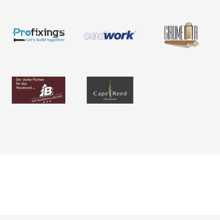
Novedades
¡Hojee nuestros catálogos y
Medición
folletos!