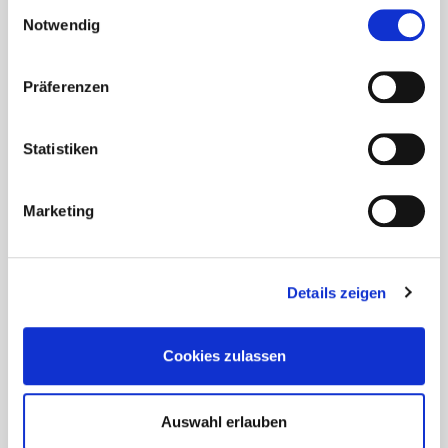
Einwilligungsauswahl
Notwendig
Sí, estoy de acuerdo con las normas de
protección de datos de Eurotec GmbH y
Präferenzen
me gustaría recibir información
regularmente sobre nuevos productos y
noticias interesantes. Puedo revocar
Statistiken
este consentimiento en cualquier
momento.
Marketing
Details zeigen
Cookies zulassen
Auswahl erlauben