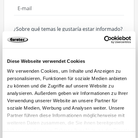
¿Sobre qué temas le gustaría estar informado?
(Es posible una selección múltiple)
Construcción de
Fachada
terrazas
Diese Webseite verwendet Cookies
Wir verwenden Cookies, um Inhalte und Anzeigen zu
personalisieren, Funktionen für soziale Medien anbieten
Hormigón
Construcción de
zu können und die Zugriffe auf unsere Website zu
madera
analysieren. Außerdem geben wir Informationen zu Ihrer
Verwendung unserer Website an unsere Partner für
Tejado
Herramientas
soziale Medien, Werbung und Analysen weiter. Unsere
Partner führen diese Informationen möglicherweise mit
weiteren Daten zusammen, die Sie ihnen bereitgestellt
Eurotec COACH
Solar
haben oder die sie im Rahmen Ihrer Nutzung der Dienste
gesammelt haben.