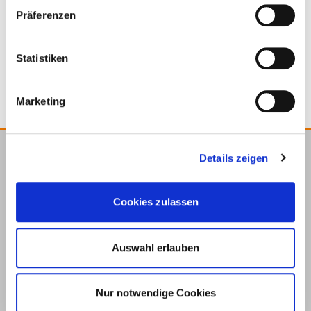
Präferenzen
Tornillo para terrazas
50X, A2
Statistiken
Marketing
Details zeigen
E.u.r.o.Tec GmbH
Unter dem Hofe 5
Cookies zulassen
58099 Hagen
+49 2331 6245-0
+49 2331 6245-200
Auswahl erlauben
info@eurotec.team
Nur notwendige Cookies