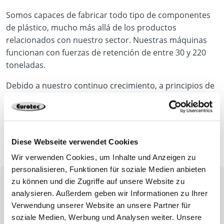
Somos capaces de fabricar todo tipo de componentes
de plástico, mucho más allá de los productos
relacionados con nuestro sector. Nuestras máquinas
funcionan con fuerzas de retención de entre 30 y 220
toneladas.
Debido a nuestro continuo crecimiento, a principios de
2018 trasladamos toda nuestra maquinaria a una nueva
nave de producción.
Diese Webseite verwendet Cookies
Wir verwenden Cookies, um Inhalte und Anzeigen zu
personalisieren, Funktionen für soziale Medien anbieten
zu können und die Zugriffe auf unsere Website zu
Play Video
Tecnología de extrusión
analysieren. Außerdem geben wir Informationen zu Ihrer
YouTube content loads after clicking.
Verwendung unserer Website an unsere Partner für
soziale Medien, Werbung und Analysen weiter. Unsere
En los procesos de extrusión, la materia prima se